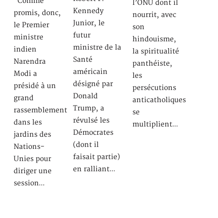
Comme
l’ONU dont il
Kennedy
promis, donc,
nourrit, avec
Junior, le
le Premier
son
futur
ministre
hindouisme,
ministre de la
indien
la spiritualité
Santé
Narendra
panthéiste,
américain
Modi a
les
désigné par
présidé à un
persécutions
Donald
grand
anticatholiques
Trump, a
rassemblement
se
révulsé les
dans les
multiplient…
Démocrates
jardins des
(dont il
Nations-
faisait partie)
Unies pour
en ralliant…
diriger une
session…