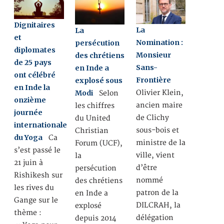
Dignitaires
La
La
et
Nomination :
persécution
diplomates
Monsieur
des chrétiens
de 25 pays
Sans-
en Inde a
ont célébré
Frontière
explosé sous
en Inde la
Modi
Olivier Klein,
Selon
onzième
ancien maire
les chiffres
journée
de Clichy
du United
internationale
sous-bois et
Christian
du Yoga
Ca
ministre de la
Forum (UCF),
s’est passé le
ville, vient
la
21 juin à
d’être
persécution
Rishikesh sur
nommé
des chrétiens
les rives du
patron de la
en Inde a
Gange sur le
DILCRAH, la
explosé
thème :
délégation
depuis 2014