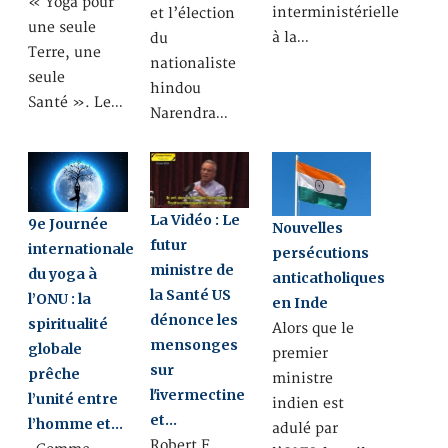
« Yoga pour
interministérielle
et l’élection
une seule
à la…
du
Terre, une
nationaliste
seule
hindou
Santé ». Le…
Narendra…
La Vidéo : Le
9e Journée
Nouvelles
futur
internationale
persécutions
ministre de
du yoga à
anticatholiques
la Santé US
l’ONU : la
en Inde
dénonce les
spiritualité
Alors que le
mensonges
globale
premier
sur
prêche
ministre
l'ivermectine
l’unité entre
indien est
et…
l’homme et…
adulé par
Robert F.