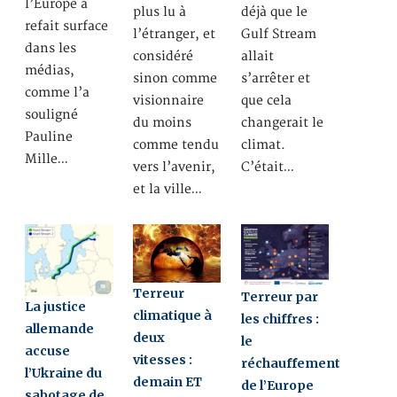
l’Europe a
plus lu à
déjà que le
refait surface
l’étranger, et
Gulf Stream
dans les
considéré
allait
médias,
sinon comme
s’arrêter et
comme l’a
visionnaire
que cela
souligné
du moins
changerait le
Pauline
comme tendu
climat.
Mille…
vers l’avenir,
C’était…
et la ville…
Terreur
Terreur par
La justice
climatique à
les chiffres :
allemande
deux
le
accuse
vitesses :
réchauffement
l’Ukraine du
demain ET
de l’Europe
sabotage de