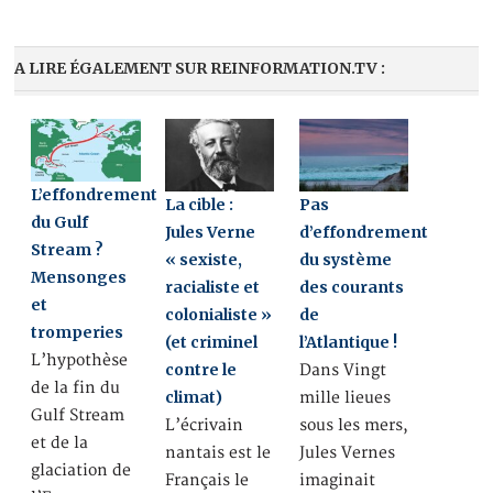
A LIRE ÉGALEMENT SUR REINFORMATION.TV :
L’effondrement
La cible :
Pas
du Gulf
Jules Verne
d’effondrement
Stream ?
« sexiste,
du système
Mensonges
racialiste et
des courants
et
colonialiste »
de
tromperies
(et criminel
l’Atlantique !
L’hypothèse
contre le
Dans Vingt
de la fin du
climat)
mille lieues
Gulf Stream
L’écrivain
sous les mers,
et de la
nantais est le
Jules Vernes
glaciation de
Français le
imaginait