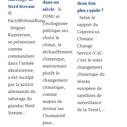
dans un
deux fois
Nord Stream
siècle
Si
plus rapide ?
©
l’ONU et
Selon le
FactsWithoutBias1
l’écologisme
rapport du
Serguei
politique ont
Copernicus
Kuznietsov,
choisi le
Climate
se présentant
climat, le
Change
comme
réchauffement
Service (C3S :
commandant
climatique,
c’est le volet
dans l’armée
maintenant
changement
ukrainienne,
plutôt le
climatique du
a été inculpé
changement
réseau
par la justice
climatique,
européen de
allemande du
comme
satellites de
sabotage du
moyen de
surveillance
gazoduc Nord
terreur sur
de la Terre),…
Stream…
l’humanité
pour…