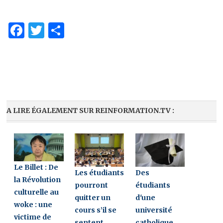
Facebook
Twitter
Partager
A LIRE ÉGALEMENT SUR REINFORMATION.TV :
Le Billet : De
Les étudiants
Des
la Révolution
pourront
étudiants
culturelle au
quitter un
d'une
woke : une
cours s’il se
université
victime de
sentent
catholique