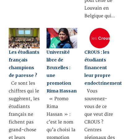
pour celle de
Louvain en
Belgique qui…
Les étudiants
Université
CROUS : les
français
libre de
étudiants
champions
Bruxelles :
financent
de paresse ?
une
leur propre
promotion
endoctrinement
Ce sont les
Rima Hassan
chiffres qui le
Vous
suggèrent, les
« Promo
souvenez-
étudiants
Rima
vous de ce
français ne
Hassan » :
que veut dire
fichent pas
c’est le nom
CROUS ?
grand-chose
qu’a choisi la
Centres
et leurs
promotion
régionaux des