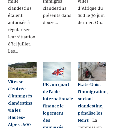
mille
immigrés
villes
clandestins
clandestins
d’Afrique du
étaient
présents dans
Sud le 30 juin
autorisés à
douze…
dernier. On…
régulariser
leur situation
d’ici juillet.
Les…
Vitesse
UK : un quart
Etats-Unis :
d’entrée
de l’aide
l’immigration,
d’immigrés
internationale
surtout
clandestins
finance le
clandestine,
via les
logement
pénalise les
Hautes-
des
Noirs
La
Alpes : 400
immigrés
commission