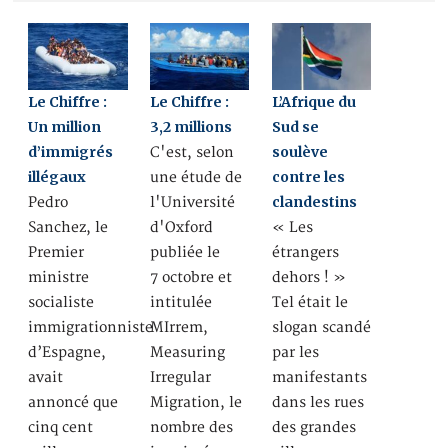
Le Chiffre :
Le Chiffre :
L’Afrique du
Un million
3,2 millions
Sud se
d’immigrés
soulève
C'est, selon
illégaux
contre les
une étude de
clandestins
Pedro
l'Université
Sanchez, le
d'Oxford
« Les
Premier
publiée le
étrangers
ministre
7 octobre et
dehors ! »
socialiste
intitulée
Tel était le
immigrationniste
MIrrem,
slogan scandé
d’Espagne,
Measuring
par les
avait
Irregular
manifestants
annoncé que
Migration, le
dans les rues
cinq cent
nombre des
des grandes