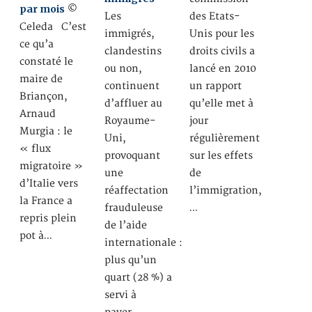
par mois
©
Les
des Etats-
Celeda C’est
immigrés,
Unis pour les
ce qu’a
clandestins
droits civils a
constaté le
ou non,
lancé en 2010
maire de
continuent
un rapport
Briançon,
d’affluer au
qu’elle met à
Arnaud
Royaume-
jour
Murgia : le
Uni,
régulièrement
« flux
provoquant
sur les effets
migratoire »
une
de
d’Italie vers
réaffectation
l’immigration,
la France a
frauduleuse
…
repris plein
de l’aide
pot à…
internationale :
plus qu’un
quart (28 %) a
servi à