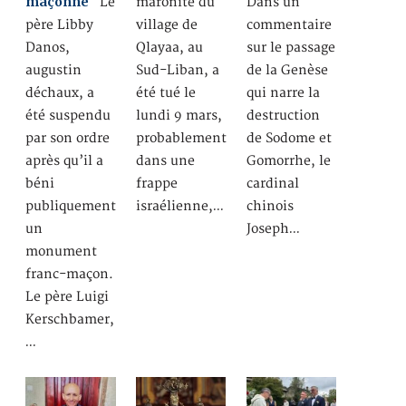
maçonne
Le
maronite du
Dans un
père Libby
village de
commentaire
Danos,
Qlayaa, au
sur le passage
augustin
Sud-Liban, a
de la Genèse
déchaux, a
été tué le
qui narre la
été suspendu
lundi 9 mars,
destruction
par son ordre
probablement
de Sodome et
après qu’il a
dans une
Gomorrhe, le
béni
frappe
cardinal
publiquement
israélienne,…
chinois
un
Joseph…
monument
franc-maçon.
Le père Luigi
Kerschbamer,
…