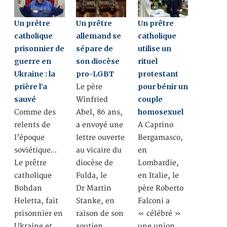
Un prêtre
Un prêtre
Un prêtre
catholique
allemand se
catholique
prisonnier de
sépare de
utilise un
guerre en
son diocèse
rituel
Ukraine : la
pro-LGBT
protestant
prière l’a
pour bénir un
Le père
sauvé
couple
Winfried
homosexuel
Comme des
Abel, 86 ans,
relents de
a envoyé une
A Caprino
l’époque
lettre ouverte
Bergamasco,
soviétique…
au vicaire du
en
Le prêtre
diocèse de
Lombardie,
catholique
Fulda, le
en Italie, le
Bohdan
Dr Martin
père Roberto
Heletta, fait
Stanke, en
Falconi a
prisonnier en
raison de son
« célébré »
Ukraine et
soutien…
une union