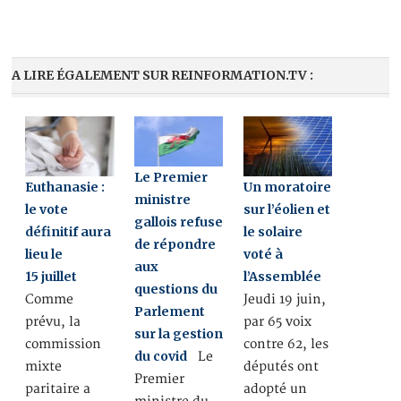
A LIRE ÉGALEMENT SUR REINFORMATION.TV :
Le Premier
Euthanasie :
Un moratoire
ministre
le vote
sur l’éolien et
gallois refuse
définitif aura
le solaire
de répondre
lieu le
voté à
aux
15 juillet
l’Assemblée
questions du
Comme
Jeudi 19 juin,
Parlement
prévu, la
par 65 voix
sur la gestion
commission
contre 62, les
du covid
Le
mixte
députés ont
Premier
paritaire a
adopté un