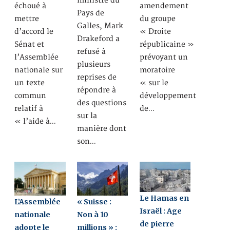
ministre du
échoué à
amendement
Pays de
mettre
du groupe
Galles, Mark
d’accord le
« Droite
Drakeford a
Sénat et
républicaine »
refusé à
l’Assemblée
prévoyant un
plusieurs
nationale sur
moratoire
reprises de
un texte
« sur le
répondre à
commun
développement
des questions
relatif à
de…
sur la
« l’aide à…
manière dont
son…
Le Hamas en
L’Assemblée
« Suisse :
Israël : Age
nationale
Non à 10
de pierre
adopte le
millions » :