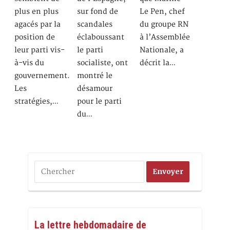
plus en plus
sur fond de
Le Pen, chef
agacés par la
scandales
du groupe RN
position de
éclaboussant
à l’Assemblée
leur parti vis-
le parti
Nationale, a
à-vis du
socialiste, ont
décrit la…
gouvernement.
montré le
Les
désamour
stratégies,…
pour le parti
du…
La lettre hebdomadaire de