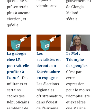
qu’elle ne se
gouvernement
victoire aux…
présenterait
de Giorgia
plus à aucune
Meloni
élection, et
s’était…
qu’elle…
La gabegie
Les
Le Mot :
chez LR
socialistes en
Triomphe
pourrait-elle
déroute en
des peuples
profiter à
Estrémadure
C’est par
l’UDR ?
en Espagne
Des
cette
militants et
Les élections
expression
certains
régionales
pour le moins
cadres des
d’Estrémadure,
triomphaliste
Républicains
dans l’ouest
et exagérée
semblent de
de l’Espagne,
que Marine