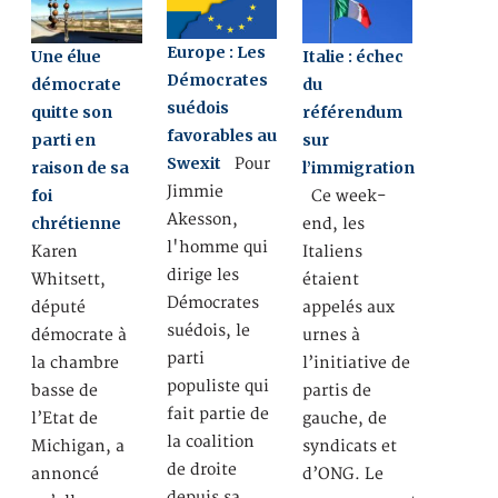
Europe : Les
Une élue
Italie : échec
Démocrates
démocrate
du
suédois
quitte son
référendum
favorables au
parti en
sur
Swexit
Pour
raison de sa
l’immigration
Jimmie
foi
Ce week-
Akesson,
chrétienne
end, les
l'homme qui
Karen
Italiens
dirige les
Whitsett,
étaient
Démocrates
député
appelés aux
suédois, le
démocrate à
urnes à
parti
la chambre
l’initiative de
populiste qui
basse de
partis de
fait partie de
l’Etat de
gauche, de
la coalition
Michigan, a
syndicats et
de droite
annoncé
d’ONG. Le
depuis sa