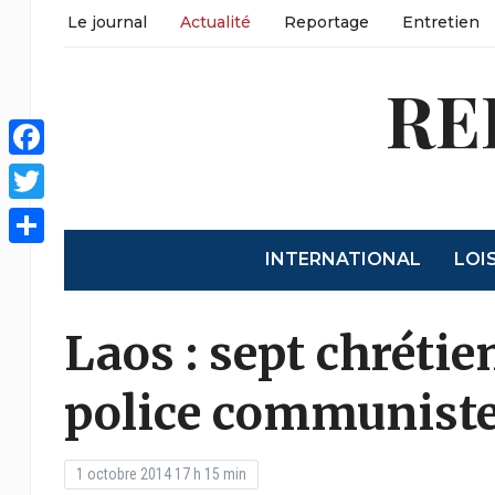
Le journal
Actualité
Reportage
Entretien
RE
Facebook
Twitter
INTERNATIONAL
LOI
Partager
Laos : sept chrétie
police communist
1 octobre 2014 17 h 15 min