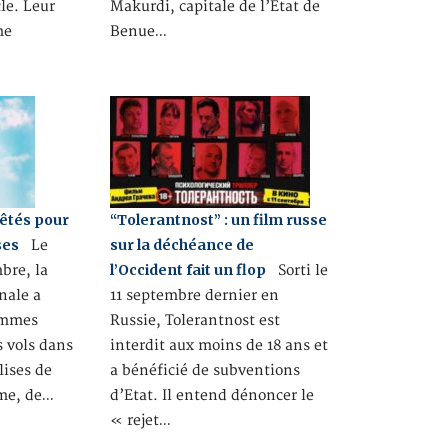
cle. Leur
Makurdi, capitale de l’Etat de
me
Benue…
êtés pour
“Tolerantnost” : un film russe
ses
sur la déchéance de
Le
l’Occident fait un flop
bre, la
Sorti le
nale a
11 septembre dernier en
hommes
Russie, Tolerantnost est
 vols dans
interdit aux moins de 18 ans et
lises de
a bénéficié de subventions
mme, de…
d’Etat. Il entend dénoncer le
« rejet…