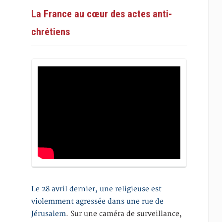
La France au cœur des actes anti-
chrétiens
Le 28 avril dernier, une religieuse est
violemment agressée dans une rue de
Jérusalem
. Sur une caméra de surveillance,