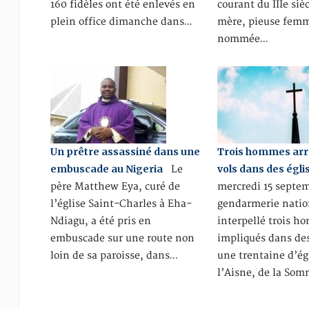
160 fidèles ont été enlevés en
courant du IIIe siè
plein office dimanche dans…
mère, pieuse fem
nommée…
Un prêtre assassiné dans une
Trois hommes arr
embuscade au Nigeria
vols dans des égli
Le
père Matthew Eya, curé de
mercredi 15 septem
l’église Saint-Charles à Eha-
gendarmerie natio
Ndiagu, a été pris en
interpellé trois 
embuscade sur une route non
impliqués dans des
loin de sa paroisse, dans…
une trentaine d’ég
l’Aisne, de la So