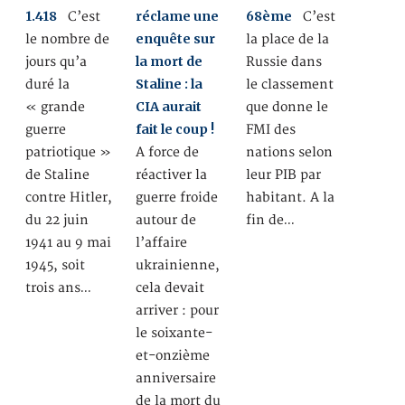
1.418
réclame une
68ème
C’est
C’est
enquête sur
le nombre de
la place de la
la mort de
jours qu’a
Russie dans
Staline : la
duré la
le classement
CIA aurait
« grande
que donne le
fait le coup !
guerre
FMI des
patriotique »
A force de
nations selon
de Staline
réactiver la
leur PIB par
contre Hitler,
guerre froide
habitant. A la
du 22 juin
autour de
fin de…
1941 au 9 mai
l’affaire
1945, soit
ukrainienne,
trois ans…
cela devait
arriver : pour
le soixante-
et-onzième
anniversaire
de la mort du