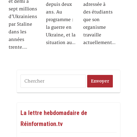
et demi à
depuis deux
adressée à
sept millions
ans. Au
des étudiants
d’Ukrainiens
programme :
que son
par Staline
la guerre en
organisme
dans les
Ukraine, et la
travaille
années
situation au…
actuellement…
trente.…
La lettre hebdomadaire de
Réinformation.tv