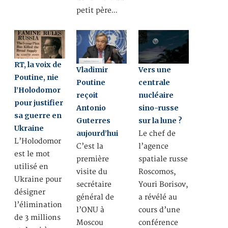
petit père…
RT, la voix de
Vladimir
Vers une
Poutine, nie
Poutine
centrale
l’Holodomor
reçoit
nucléaire
pour justifier
Antonio
sino-russe
sa guerre en
Guterres
sur la lune ?
Ukraine
aujourd’hui
Le chef de
L’Holodomor
C’est la
l’agence
est le mot
première
spatiale russe
utilisé en
visite du
Roscomos,
Ukraine pour
secrétaire
Youri Borisov,
désigner
général de
a révélé au
l’élimination
l’ONU à
cours d’une
de 3 millions
Moscou
conférence