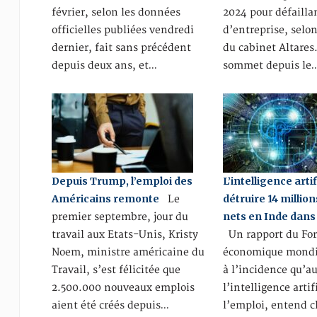
février, selon les données
2024 pour défailla
officielles publiées vendredi
d’entreprise, selo
dernier, fait sans précédent
du cabinet Altares
depuis deux ans, et…
sommet depuis le
Depuis Trump, l’emploi des
L’intelligence artif
Américains remonte
détruire 14 millio
Le
nets en Inde dans 
premier septembre, jour du
travail aux Etats-Unis, Kristy
Un rapport du Fo
Noem, ministre américaine du
économique mondia
Travail, s’est félicitée que
à l’incidence qu’a
2.500.000 nouveaux emplois
l’intelligence artif
aient été créés depuis…
l’emploi, entend c