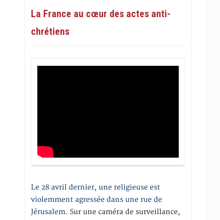
La France au cœur des actes anti-
chrétiens
Le 28 avril dernier, une religieuse est
violemment agressée dans une rue de
Jérusalem
. Sur une caméra de surveillance,