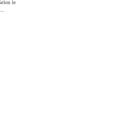
Selon le
e…