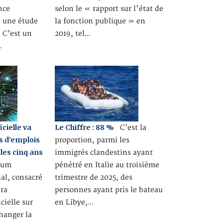
nce
selon le « rapport sur l'état de
n une étude
la fonction publique » en
. C’est un
2019, tel…
…
icielle va
Le Chiffre : 88 %
C’est la
ns d’emplois
proportion, parmi les
les cinq ans
immigrés clandestins ayant
rum
pénétré en Italie au troisième
l, consacré
trimestre de 2025, des
ura
personnes ayant pris le bateau
icielle sur
en Libye,…
hanger la