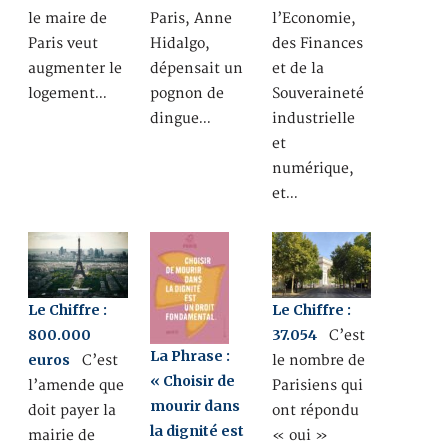
le maire de
Paris, Anne
l’Economie,
Paris veut
Hidalgo,
des Finances
augmenter le
dépensait un
et de la
logement…
pognon de
Souveraineté
dingue…
industrielle
et
numérique,
et…
Le Chiffre :
Le Chiffre :
800.000
37.054
C’est
La Phrase :
euros
C’est
le nombre de
« Choisir de
l’amende que
Parisiens qui
mourir dans
doit payer la
ont répondu
la dignité est
mairie de
« oui »