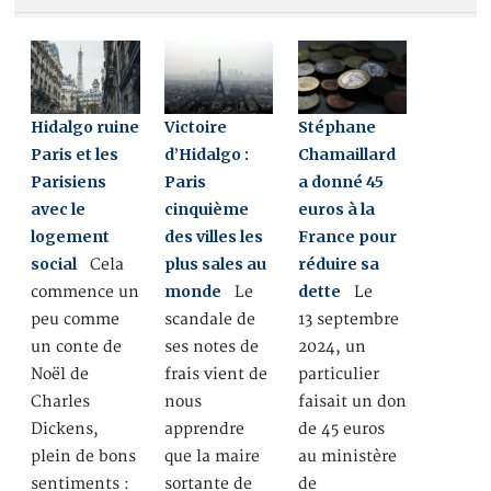
Hidalgo ruine
Victoire
Stéphane
Paris et les
d’Hidalgo :
Chamaillard
Parisiens
Paris
a donné 45
avec le
cinquième
euros à la
logement
des villes les
France pour
social
plus sales au
réduire sa
Cela
monde
dette
commence un
Le
Le
peu comme
scandale de
13 septembre
un conte de
ses notes de
2024, un
Noël de
frais vient de
particulier
Charles
nous
faisait un don
Dickens,
apprendre
de 45 euros
plein de bons
que la maire
au ministère
sentiments :
sortante de
de