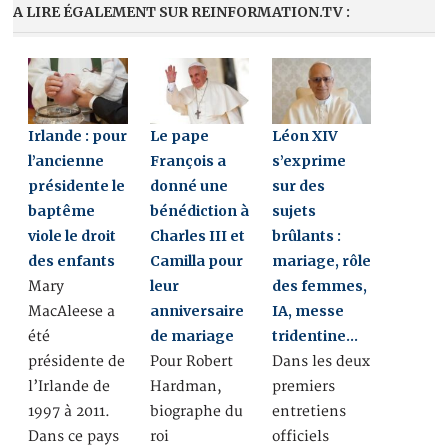
A LIRE ÉGALEMENT SUR REINFORMATION.TV :
Irlande : pour
Le pape
Léon XIV
l’ancienne
François a
s’exprime
présidente le
donné une
sur des
baptême
bénédiction à
sujets
viole le droit
Charles III et
brûlants :
des enfants
Camilla pour
mariage, rôle
leur
des femmes,
Mary
anniversaire
IA, messe
MacAleese a
de mariage
tridentine…
été
présidente de
Pour Robert
Dans les deux
l’Irlande de
Hardman,
premiers
1997 à 2011.
biographe du
entretiens
Dans ce pays
roi
officiels