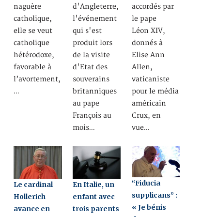
naguère
d'Angleterre,
accordés par
catholique,
l'événement
le pape
elle se veut
qui s'est
Léon XIV,
catholique
produit lors
donnés à
hétérodoxe,
de la visite
Elise Ann
favorable à
d'Etat des
Allen,
l’avortement,
souverains
vaticaniste
…
britanniques
pour le média
au pape
américain
François au
Crux, en
mois…
vue…
“Fiducia
Le cardinal
En Italie, un
supplicans” :
Hollerich
enfant avec
« Je bénis
avance en
trois parents