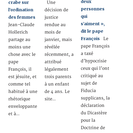
deux
crabe sur
Une
personnes
l’ordination
décision de
qui
des femmes
justice
s’aiment »,
Jean-Claude
rendue au
dit le pape
Hollerich
mois de
François
Le
partage au
janvier, mais
pape François
moins une
révélée
a taxé
chose avec le
récemment, a
d’hypocrisie
pape
attribué
ceux qui l’ont
François, il
légalement
critiqué au
est jésuite, et
trois parents
sujet de
comme tel
à un enfant
Fiducia
habitué à une
de 4 ans. Le
supplicans, la
rhétorique
site…
déclaration
enveloppante
du Dicastère
et à…
pour la
Doctrine de