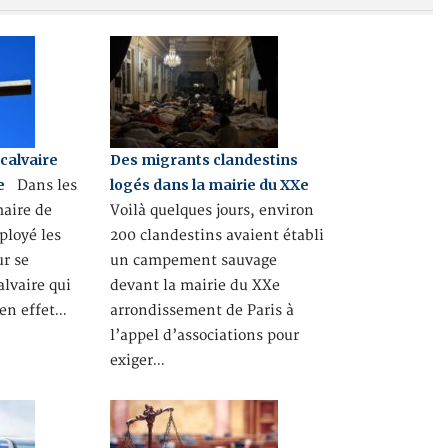
calvaire
Des migrants clandestins
e
logés dans la mairie du XXe
Dans les
maire de
Voilà quelques jours, environ
loyé les
200 clandestins avaient établi
r se
un campement sauvage
alvaire qui
devant la mairie du XXe
a en effet…
arrondissement de Paris à
l’appel d’associations pour
exiger…