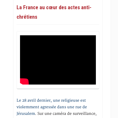
La France au cœur des actes anti-
chrétiens
Le 28 avril dernier, une religieuse est
violemment agressée dans une rue de
Jérusalem
. Sur une caméra de surveillance,