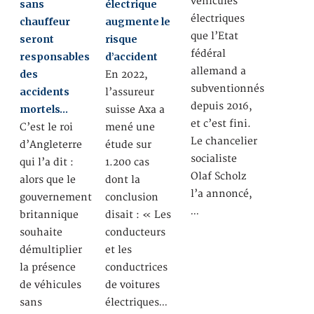
véhicules
sans
électrique
électriques
chauffeur
augmente le
que l’Etat
seront
risque
fédéral
responsables
d’accident
allemand a
des
En 2022,
subventionnés
accidents
l’assureur
depuis 2016,
mortels…
suisse Axa a
et c’est fini.
C’est le roi
mené une
Le chancelier
d’Angleterre
étude sur
socialiste
qui l’a dit :
1.200 cas
Olaf Scholz
alors que le
dont la
l’a annoncé,
gouvernement
conclusion
…
britannique
disait : « Les
souhaite
conducteurs
démultiplier
et les
la présence
conductrices
de véhicules
de voitures
sans
électriques…