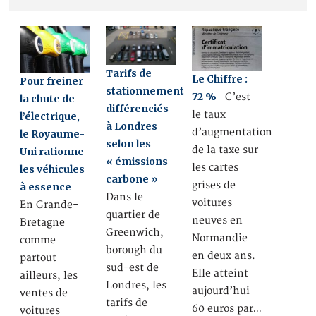
Tarifs de
Le Chiffre :
Pour freiner
stationnement
72 %
C’est
la chute de
différenciés
le taux
l’électrique,
à Londres
d’augmentation
le Royaume-
selon les
de la taxe sur
Uni rationne
« émissions
les cartes
les véhicules
carbone »
grises de
à essence
Dans le
voitures
En Grande-
quartier de
neuves en
Bretagne
Greenwich,
Normandie
comme
borough du
en deux ans.
partout
sud-est de
Elle atteint
ailleurs, les
Londres, les
aujourd’hui
ventes de
tarifs de
60 euros par…
voitures