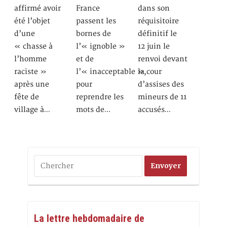
affirmé avoir
France
dans son
été l’objet
passent les
réquisitoire
d’une
bornes de
définitif le
« chasse à
l’« ignoble »
12 juin le
l’homme
et de
renvoi devant
raciste »
l’« inacceptable »,
la cour
après une
pour
d’assises des
fête de
reprendre les
mineurs de 11
village à…
mots de…
accusés…
La lettre hebdomadaire de