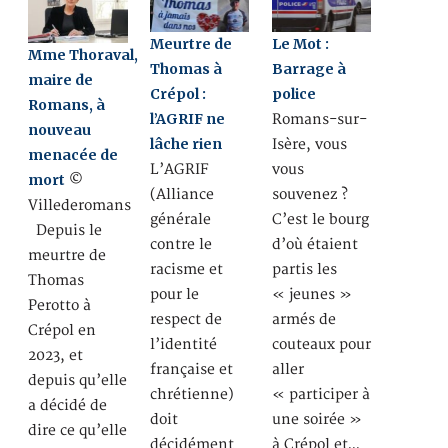
Meurtre de
Le Mot :
Mme Thoraval,
Thomas à
Barrage à
maire de
Crépol :
police
Romans, à
l’AGRIF ne
Romans-sur-
nouveau
lâche rien
Isère, vous
menacée de
L’AGRIF
vous
mort
©
(Alliance
souvenez ?
Villederomans
générale
C’est le bourg
Depuis le
contre le
d’où étaient
meurtre de
racisme et
partis les
Thomas
pour le
« jeunes »
Perotto à
respect de
armés de
Crépol en
l’identité
couteaux pour
2023, et
française et
aller
depuis qu’elle
chrétienne)
« participer à
a décidé de
doit
une soirée »
dire ce qu’elle
décidément
à Crépol et…