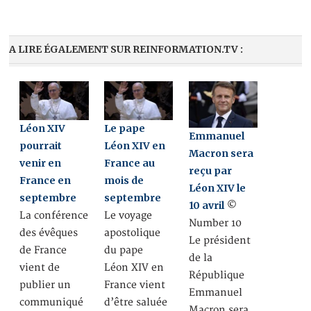
A LIRE ÉGALEMENT SUR REINFORMATION.TV :
Léon XIV
Le pape
Emmanuel
pourrait
Léon XIV en
Macron sera
venir en
France au
reçu par
France en
mois de
Léon XIV le
septembre
septembre
10 avril
©
La conférence
Le voyage
Number 10
des évêques
apostolique
Le président
de France
du pape
de la
vient de
Léon XIV en
République
publier un
France vient
Emmanuel
communiqué
d’être saluée
Macron sera