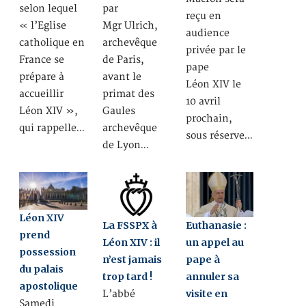
selon lequel
par
reçu en
« l’Eglise
Mgr Ulrich,
audience
catholique en
archevêque
privée par le
France se
de Paris,
pape
prépare à
avant le
Léon XIV le
accueillir
primat des
10 avril
Léon XIV »,
Gaules
prochain,
qui rappelle…
archevêque
sous réserve…
de Lyon…
Léon XIV
La FSSPX à
Euthanasie :
prend
Léon XIV : il
un appel au
possession
n’est jamais
pape à
du palais
trop tard !
annuler sa
apostolique
visite en
L’abbé
Samedi