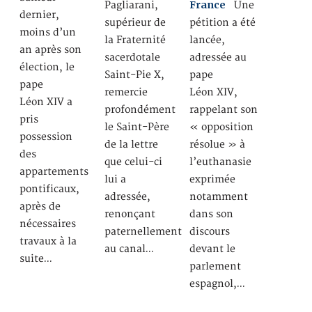
France
Pagliarani,
Une
dernier,
supérieur de
pétition a été
moins d’un
la Fraternité
lancée,
an après son
sacerdotale
adressée au
élection, le
Saint-Pie X,
pape
pape
remercie
Léon XIV,
Léon XIV a
profondément
rappelant son
pris
le Saint-Père
« opposition
possession
de la lettre
résolue » à
des
que celui-ci
l’euthanasie
appartements
lui a
exprimée
pontificaux,
adressée,
notamment
après de
renonçant
dans son
nécessaires
paternellement
discours
travaux à la
au canal…
devant le
suite…
parlement
espagnol,…