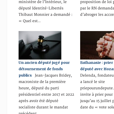
ministère de l’Intérieur, le
proposition de loi
député Identité-Libertés
par le RN demand
Thibaut Monnier a demandé :
d’abroger les acco
« Quel est…
Un ancien député jugé pour
Euthanasie : prier
détournement de fonds
député avec Hoza
publics
Jean-Jacques Bridey,
Delenda, fondateu
macroniste de la première
a lancé le site
heure, député du parti
priepourundepute.f
présidentiel entre 2017 et 2022
invite à prier pou
après avoir été député
jusqu’au 15 juillet
socialiste durant le mandat
date du « vote so
précédent…