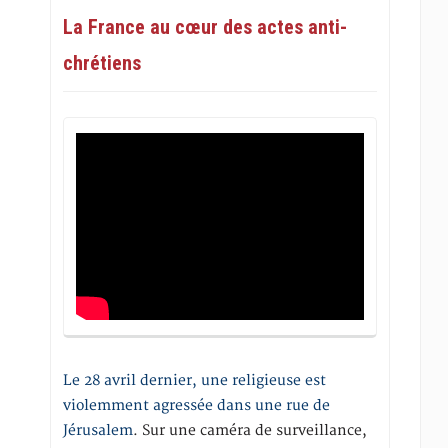
La France au cœur des actes anti-
chrétiens
Le 28 avril dernier, une religieuse est
violemment agressée dans une rue de
Jérusalem
. Sur une caméra de surveillance,