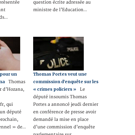
 présentée
question écrite adressée au
ant
ministre de l’Education…
rds…
 pour un
Thomas Portes veut une
na
commission d’enquête sur les
Thomas
« crimes policiers »
r d’Hozana,
Le
député insoumis Thomas
r, qui
Portes a annoncé jeudi dernier
r un député
en conférence de presse avoir
 prochain,
demandé la mise en place
lennel » de…
d’une commission d’enquête
parlementaire sur…