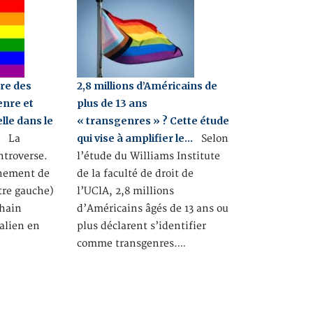
ure des
2,8 millions d’Américains de
enre et
plus de 13 ans
lle dans le
« transgenres » ? Cette étude
…
qui vise à amplifier le…
La
Selon
ntroverse.
l’étude du Williams Institute
rnement de
de la faculté de droit de
tre gauche)
l’UClA, 2,8 millions
chain
d’Américains âgés de 13 ans ou
alien en
plus déclarent s’identifier
comme transgenres.…