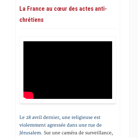
La France au cœur des actes anti-
chrétiens
Le 28 avril dernier, une religieuse est
violemment agressée dans une rue de
Jérusalem
. Sur une caméra de surveillance,