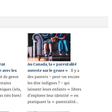
gent
Au Canada, la « parentalité
e avec les
ouverte sur le genre »
Il y a
é de genre
des parents – peut-on encore
ertains
les dire indignes ? – qui
niques (iels,
laissent leurs enfants « libres
as très bien)
d’explorer leur identité » en
…
pratiquant la « parentalité…