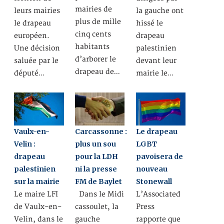
mairies de
leurs mairies
la gauche ont
plus de mille
le drapeau
hissé le
cinq cents
européen.
drapeau
habitants
Une décision
palestinien
d’arborer le
saluée par le
devant leur
drapeau de…
député…
mairie le…
Vaulx-en-
Carcassonne :
Le drapeau
Velin :
plus un sou
LGBT
drapeau
pour la LDH
pavoisera de
palestinien
ni la presse
nouveau
sur la mairie
FM de Baylet
Stonewall
Le maire LFI
Dans le Midi
L’Associated
de Vaulx-en-
cassoulet, la
Press
Velin, dans le
gauche
rapporte que