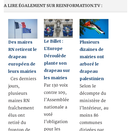
A LIRE ÉGALEMENT SUR REINFORMATION.TV :
Le Billet :
Des maires
Plusieurs
L’Europe
RN retirent le
dizaines de
Déroulède
drapeau
mairies ont
plante son
européen de
arboré le
drapeau sur
leurs mairies
drapeau
les mairies
palestinien
Ces derniers
Par 130 voix
jours,
Selon le
contre 109,
plusieurs
décompte du
l’Assemblée
maires RN
ministère de
nationale a
fraîchement
l’Intérieur, au
voté
élus ont
moins 86
l’obligation
retiré du
communes
pour les
fronton de
dirigées par