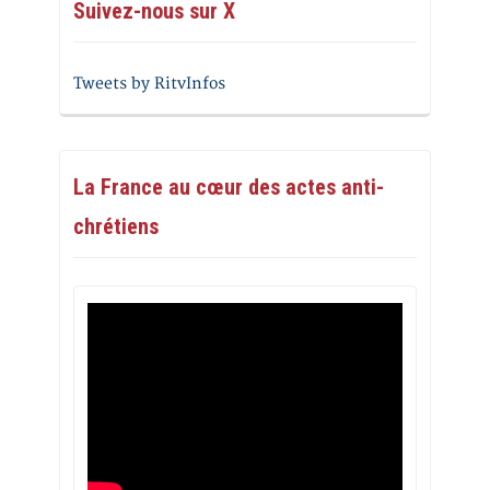
Suivez-nous sur X
Tweets by RitvInfos
La France au cœur des actes anti-
chrétiens