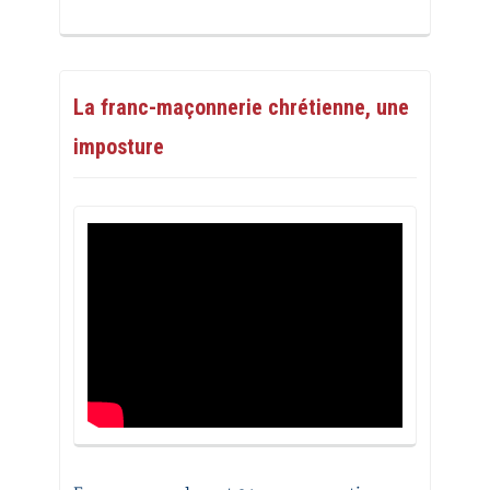
La franc-maçonnerie chrétienne, une
imposture