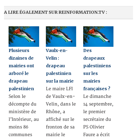
A LIRE ÉGALEMENT SUR REINFORMATION.TV :
Plusieurs
Vaulx-en-
Des
dizaines de
Velin :
drapeaux
mairies ont
drapeau
palestiniens
arboré le
palestinien
sur les
drapeau
sur la mairie
mairies
palestinien
françaises ?
Le maire LFI
Selon le
de Vaulx-en-
Le dimanche
décompte du
Velin, dans le
14 septembre,
ministère de
Rhône, a
le premier
l’Intérieur, au
affiché sur le
secrétaire du
moins 86
fronton de sa
PS Olivier
communes
mairie le
Faure a écrit