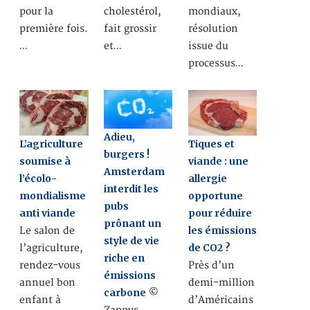
pour la
cholestérol,
mondiaux,
première fois.
fait grossir
résolution
…
et…
issue du
processus…
Adieu,
L’agriculture
Tiques et
burgers !
soumise à
viande : une
Amsterdam
l’écolo-
allergie
interdit les
mondialisme
opportune
pubs
anti viande
pour réduire
prônant un
les émissions
Le salon de
style de vie
de CO2 ?
l’agriculture,
riche en
rendez-vous
Près d’un
émissions
annuel bon
demi-million
carbone
©
enfant à
d’Américains