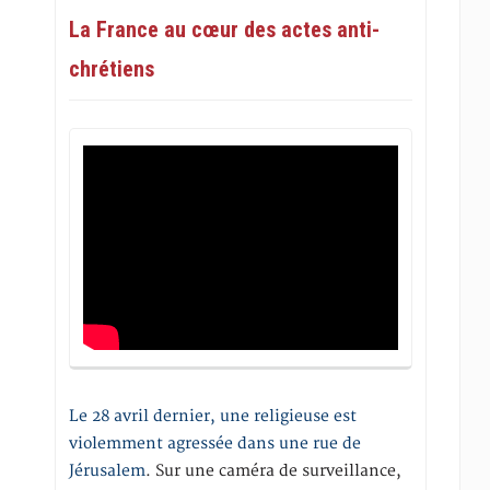
La France au cœur des actes anti-
chrétiens
Le 28 avril dernier, une religieuse est
violemment agressée dans une rue de
Jérusalem
. Sur une caméra de surveillance,