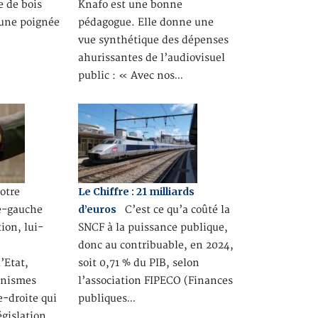
e de bois
Knafo est une bonne
 une poignée
pédagogue. Elle donne une
vue synthétique des dépenses
ahurissantes de l’audiovisuel
public : « Avec nos…
Le Chiffre : 21 milliards
tre
d’euros
e-gauche
C’est ce qu’a coûté la
ion, lui-
SNCF à la puissance publique,
donc au contribuable, en 2024,
’Etat,
soit 0,71 % du PIB, selon
anismes
l’association FIPECO (Finances
e-droite qui
publiques…
égislation