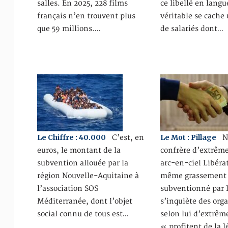
salles. En 2025, 228 films
ce libellé en langu
français n’en trouvent plus
véritable se cache
que 59 millions.…
de salariés dont…
Le Chiffre : 40.000
Le Mot : Pillage
C’est, en
No
euros, le montant de la
confrère d’extrêm
subvention allouée par la
arc-en-ciel Libérat
région Nouvelle-Aquitaine à
même grassement
l’association SOS
subventionné par l
Méditerranée, dont l’objet
s’inquiète des org
social connu de tous est…
selon lui d’extrêm
« profitent de la l