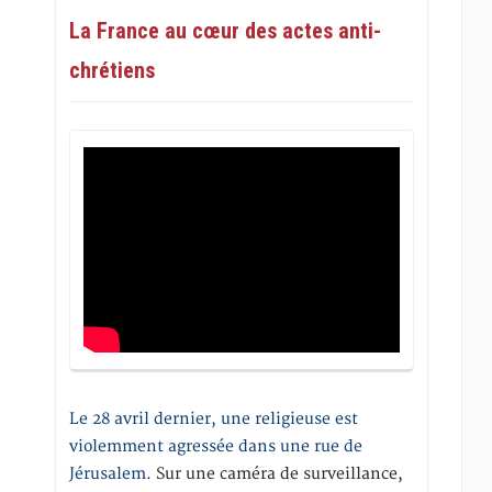
La France au cœur des actes anti-
chrétiens
Le 28 avril dernier, une religieuse est
violemment agressée dans une rue de
Jérusalem
. Sur une caméra de surveillance,