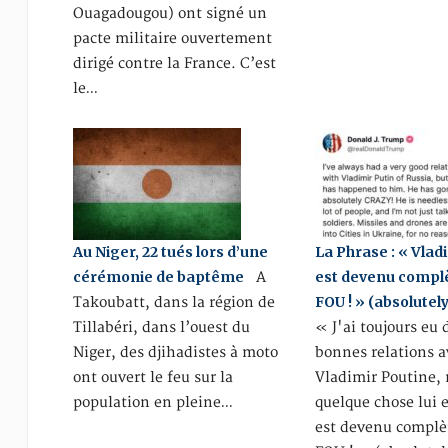
Ouagadougou) ont signé un
pacte militaire ouvertement
dirigé contre la France. C’est
le…
Au Niger, 22 tués lors d’une
La Phrase : « Vlad
cérémonie de baptême
est devenu comp
A
FOU ! » (absolutel
Takoubatt, dans la région de
Tillabéri, dans l’ouest du
« J'ai toujours eu 
Niger, des djihadistes à moto
bonnes relations a
ont ouvert le feu sur la
Vladimir Poutine,
population en pleine…
quelque chose lui es
est devenu compl