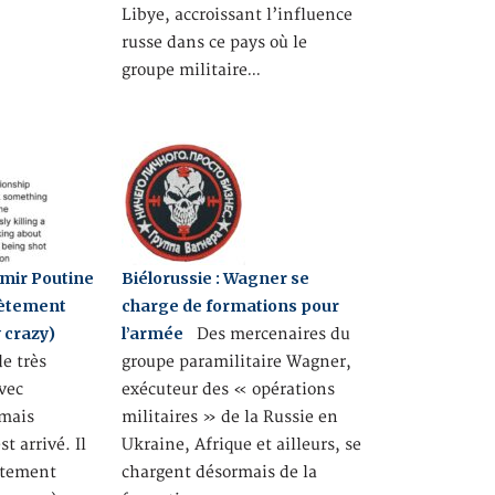
Libye, accroissant l’influence
russe dans ce pays où le
groupe militaire…
imir Poutine
Biélorussie : Wagner se
lètement
charge de formations pour
y crazy)
l’armée
Des mercenaires du
de très
groupe paramilitaire Wagner,
vec
exécuteur des « opérations
 mais
militaires » de la Russie en
t arrivé. Il
Ukraine, Afrique et ailleurs, se
ètement
chargent désormais de la