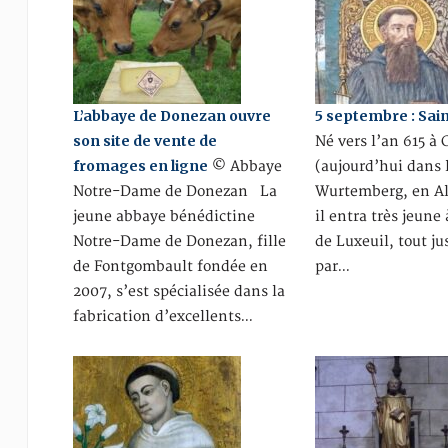
L’abbaye de Donezan ouvre
5 septembre : Sain
son site de vente de
Né vers l’an 615 à
fromages en ligne
© Abbaye
(aujourd’hui dans 
Notre-Dame de Donezan La
Wurtemberg, en A
jeune abbaye bénédictine
il entra très jeune
Notre-Dame de Donezan, fille
de Luxeuil, tout j
de Fontgombault fondée en
par…
2007, s’est spécialisée dans la
fabrication d’excellents…