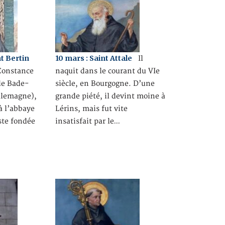
t Bertin
10 mars : Saint Attale
Il
 Constance
naquit dans le courant du VIe
le Bade-
siècle, en Bourgogne. D’une
llemagne),
grande piété, il devint moine à
 à l’abbaye
Lérins, mais fut vite
uste fondée
insatisfait par le…