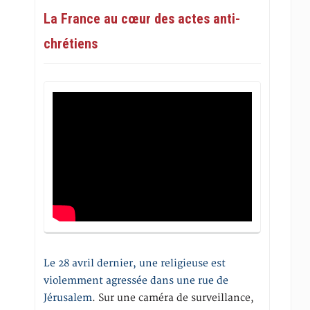
La France au cœur des actes anti-
chrétiens
Le 28 avril dernier, une religieuse est
violemment agressée dans une rue de
Jérusalem
. Sur une caméra de surveillance,