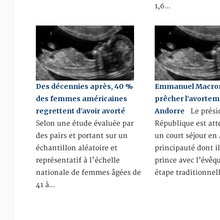
1,6…
Des décennies après, 40 %
Emmanuel Macron
des femmes américaines
prêcher l’avortem
regrettent d’avoir avorté
Andorre
Le présid
Selon une étude évaluée par
République est at
des pairs et portant sur un
un court séjour en
échantillon aléatoire et
principauté dont il
représentatif à l'échelle
prince avec l’évêq
nationale de femmes âgées de
étape traditionnel
41 à…