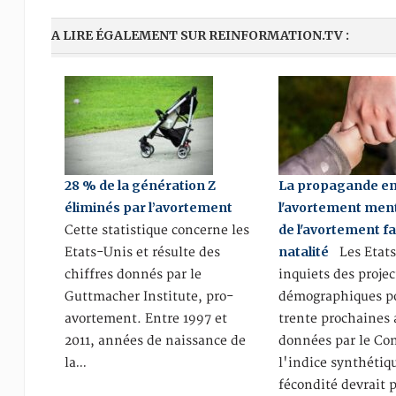
A LIRE ÉGALEMENT SUR REINFORMATION.TV :
28 % de la génération Z
La propagande en
éliminés par l’avortement
l'avortement ment 
de l'avortement fa
Cette statistique concerne les
natalité
Etats-Unis et résulte des
Les Etats
chiffres donnés par le
inquiets des proje
Guttmacher Institute, pro-
démographiques po
avortement. Entre 1997 et
trente prochaines
2011, années de naissance de
données par le Con
la…
l'indice synthétiq
fécondité devrait 