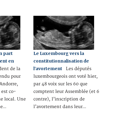
 part
Le Luxembourg vers la
ent en
constitutionnalisation de
l’avortement
ent de la
Les députés
tendu pour
luxembourgeois ont voté hier,
 Andorre,
par 48 voix sur les 60 que
 est co-
comptent leur Assemblée (et 6
ue local. Une
contre), l’inscription de
le…
l’avortement dans leur…