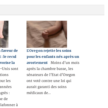
 faveur de
L’Oregon rejette les soins
: le recul
pour les enfants nés après un
vorise la
avortement
Moins d’un mois
-Unis sont
après la chambre basse, les
ctions
sénateurs de l’Etat d’Oregon
ur les
ont voté contre une loi qui
 années
aurait garanti des soins
grès :
médicaux de…
ue de
plafonner à