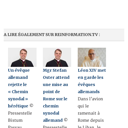
A LIRE ÉGALEMENT SUR REINFORMATION.TV :
Un évêque
Mgr Stefan
Léon XIV met
allemand
Oster attend
en garde les
rejette le
une mise au
évêques
« Chemin
point de
allemands
synodal »
Rome sur le
Dans l’avion
hérétique
chemin
©
qui le
synodal
Pressestelle
ramenait à
allemand
Bistum
©
Rome depuis
Passau
Pressestelle
le Liban, le