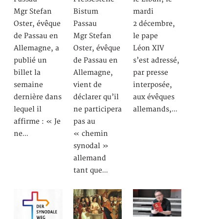
Mgr Stefan
Bistum
mardi
Oster, évêque
Passau
2 décembre,
de Passau en
Mgr Stefan
le pape
Allemagne, a
Oster, évêque
Léon XIV
publié un
de Passau en
s’est adressé,
billet la
Allemagne,
par presse
semaine
vient de
interposée,
dernière dans
déclarer qu’il
aux évêques
lequel il
ne participera
allemands,…
affirme : « Je
pas au
ne…
« chemin
synodal »
allemand
tant que…