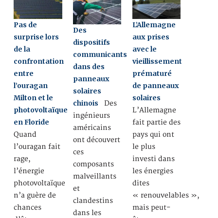
Pas de
L’Allemagne
Des
surprise lors
aux prises
dispositifs
de la
avec le
communicants
confrontation
vieillissement
dans des
entre
prématuré
panneaux
l’ouragan
de panneaux
solaires
Milton et le
solaires
chinois
Des
photovoltaïque
L’Allemagne
ingénieurs
en Floride
fait partie des
américains
Quand
pays qui ont
ont découvert
l’ouragan fait
le plus
ces
rage,
investi dans
composants
l’énergie
les énergies
malveillants
photovoltaïque
dites
et
n’a guère de
« renouvelables »,
clandestins
chances
mais peut-
dans les