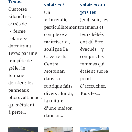
Texas
solaires ?
solaires ont
Quatorze
pris feu
Un
kilomètres
« incendie
Jeudi soir, les
carrés de
particulièrement
mamans et
« ferme
complexe à
leurs bébés
solaire »
maîtriser »,
ont dû être
détruits au
souligne La
évacués – y
Texas par une
Gazette du
compris les
tempête de
Centre
femmes qui
grêle, le
Morbihan
étaient sur le
16 mars
dans sa
point
dernier : les
rubrique faits
d’accoucher.
panneaux
divers : lundi,
Tous les…
photovoltaïques
la toiture
qui s’étalent
d’une maison
à perte…
dans un…