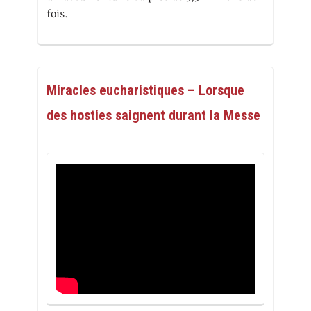
fois.
Miracles eucharistiques – Lorsque
des hosties saignent durant la Messe