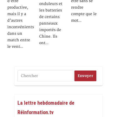
d’être
être sans se
onduleurs et
productive,
rendre
les batteries
mais il y a
compte que le
de certains
d’autres
mot…
panneaux
inconvénients
importés de
dans un
Chine. Ils
match entre
ont…
le vent…
La lettre hebdomadaire de
Réinformation.tv