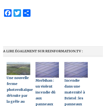
Facebook
Twitter
Partager
A LIRE ÉGALEMENT SUR REINFORMATION.TV :
Une nouvelle
Morbihan :
Incendie
ferme
un violent
dans une
photovoltaïque
incendie dû
maternité à
détruite par
aux
Bristol : les
la grêle au
panneaux
panneaux