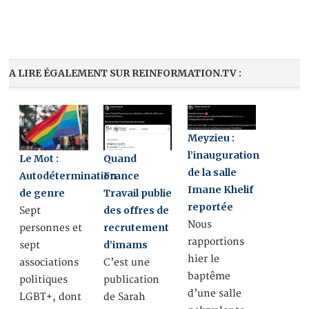
A LIRE ÉGALEMENT SUR REINFORMATION.TV :
Meyzieu :
l’inauguration
Le Mot :
Quand
de la salle
Autodétermination
France
Imane Khelif
de genre
Travail publie
reportée
des offres de
Sept
Nous
recrutement
personnes et
rapportions
d’imams
sept
hier le
associations
C’est une
baptême
politiques
publication
d’une salle
LGBT+, dont
de Sarah