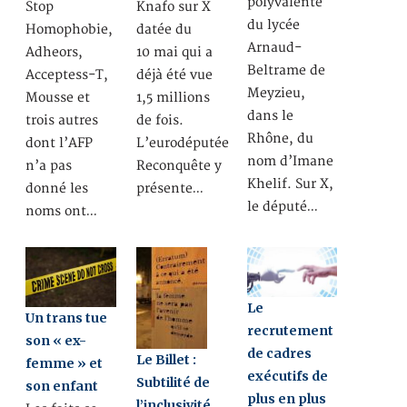
polyvalente
Stop
Knafo sur X
du lycée
Homophobie,
datée du
Arnaud-
Adheors,
10 mai qui a
Beltrame de
Acceptess-T,
déjà été vue
Meyzieu,
Mousse et
1,5 millions
dans le
trois autres
de fois.
Rhône, du
dont l’AFP
L’eurodéputée
nom d’Imane
n’a pas
Reconquête y
Khelif. Sur X,
donné les
présente…
le député…
noms ont…
Le
Un trans tue
recrutement
son « ex-
de cadres
Le Billet :
femme » et
exécutifs de
Subtilité de
son enfant
plus en plus
l’inclusivité,