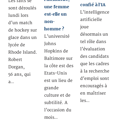
Les faits se
confié à l’IA
une femme
sont déroulés
L’intelligence
est-elle un
lundi lors
artificielle
non-
d’un match
joue
homme ?
de hockey sur
désormais un
L’université
glace dans un
tel rôle dans
Johns
lycée de
l’évaluation
Hopkins de
Rhode Island.
des candidats
Baltimore sur
Robert
que les cadres
la côte est des
Dorgan,
à la recherche
Etats-Unis
56 ans, qui
d’emploi sont
est un lieu de
a…
encouragés à
grande
en maîtriser
culture et de
les…
subtilité. A
l’occasion du
mois…