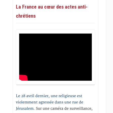
La France au cœur des actes anti-
chrétiens
Le 28 avril dernier, une religieuse est
violemment agressée dans une rue de
Jérusalem
. Sur une caméra de surveillance,