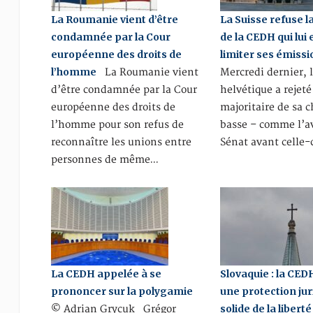
La Roumanie vient d’être
La Suisse refuse l
condamnée par la Cour
de la CEDH qui lui 
européenne des droits de
limiter ses émiss
l’homme
La Roumanie vient
Mercredi dernier, 
d’être condamnée par la Cour
helvétique a rejeté
européenne des droits de
majoritaire de sa 
l’homme pour son refus de
basse – comme l’ava
reconnaître les unions entre
Sénat avant celle-
personnes de même…
La CEDH appelée à se
Slovaquie : la CED
prononcer sur la polygamie
une protection jur
solide de la libert
© Adrian Grycuk Grégor