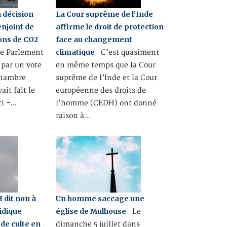
a décision
La Cour suprême de l’Inde
enjoint de
affirme le droit de protection
ions de CO2
face au changement
climatique
le Parlement
C’est quasiment
 par un vote
en même temps que la Cour
chambre
suprême de l’Inde et la Cour
it fait le
européenne des droits de
ci –…
l’homme (CEDH) ont donné
raison à…
H dit non à
Un homme saccage une
idique
église de Mulhouse
Le
é de culte en
dimanche 5 juillet dans