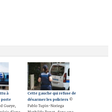
ttu à
Cette gauche qui refuse de
e porte
désarmer les policiers
©
 Gueye,
Pablo Tupin-Noriega