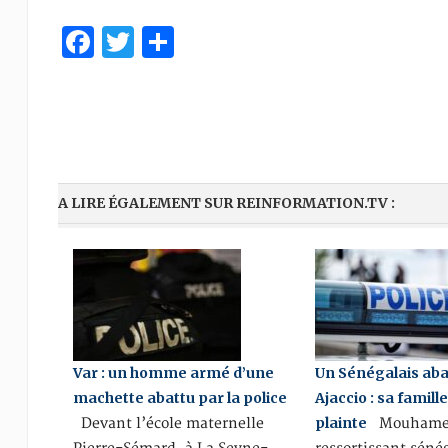
Facebook
Twitter
Partager
A LIRE ÉGALEMENT SUR REINFORMATION.TV :
Var : un homme armé d’une
Un Sénégalais aba
machette abattu par la police
Ajaccio : sa famill
plainte
Devant l’école maternelle
Mouhamed