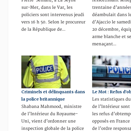
Pierre-Sémard, à La Seyne-
ressortissant séné
sur-Mer, dans le Var, les
trentaine d’années
policiers sont intervenus jeudi
déambulait dans le
vers 16 h 50. Selon le procureur
d’Ajaccio le samed
de la République de…
20 décembre, équi
arme blanche et s
menaçant…
Criminels et délinquants dans
Le Mot : Refus d’
la police britannique
Les statistiques d
Shabana Mahmood, ministre
de l’Intérieur sont
de l’Intérieur du Royaume-
les refus d’obtemp
Uni, vient d’ordonner une
opposés en France 
inspection globale de la police
de l’ordre responsa