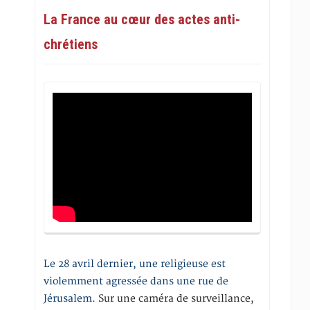
La France au cœur des actes anti-
chrétiens
Le 28 avril dernier, une religieuse est
violemment agressée dans une rue de
Jérusalem
. Sur une caméra de surveillance,