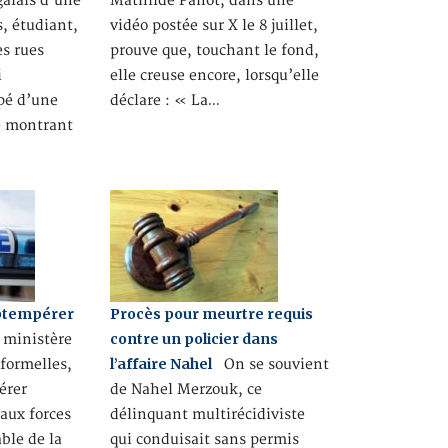
galais d’une
Mathilde Panot, dans une
, étudiant,
vidéo postée sur X le 8 juillet,
s rues
prouve que, touchant le fond,
i
elle creuse encore, lorsqu’elle
pé d’une
déclare : « La…
e montrant
obtempérer
Procès pour meurtre requis
contre un policier dans
u ministère
l’affaire Nahel
 formelles,
On se souvient
érer
de Nahel Merzouk, ce
aux forces
délinquant multirécidiviste
ble de la
qui conduisait sans permis