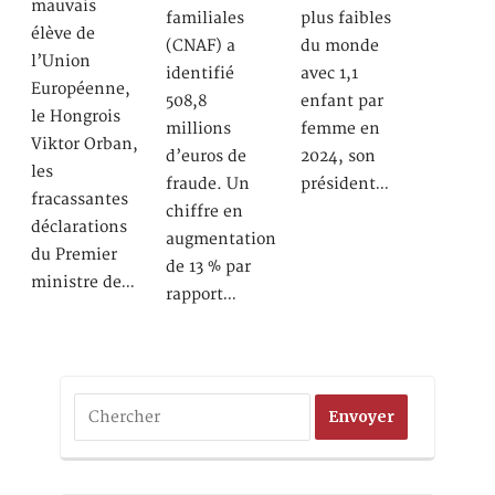
mauvais
familiales
plus faibles
élève de
(CNAF) a
du monde
l’Union
identifié
avec 1,1
Européenne,
508,8
enfant par
le Hongrois
millions
femme en
Viktor Orban,
d’euros de
2024, son
les
fraude. Un
président…
fracassantes
chiffre en
déclarations
augmentation
du Premier
de 13 % par
ministre de…
rapport…