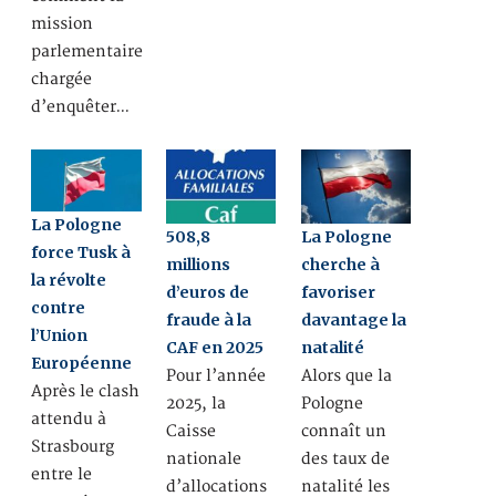
mission
parlementaire
chargée
d’enquêter…
La Pologne
508,8
La Pologne
force Tusk à
millions
cherche à
la révolte
d’euros de
favoriser
contre
fraude à la
davantage la
l’Union
CAF en 2025
natalité
Européenne
Pour l’année
Alors que la
Après le clash
2025, la
Pologne
attendu à
Caisse
connaît un
Strasbourg
nationale
des taux de
entre le
d’allocations
natalité les