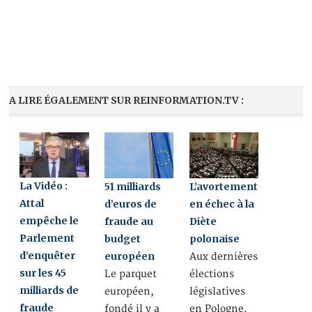
A LIRE ÉGALEMENT SUR REINFORMATION.TV :
La Vidéo :
51 milliards
L’avortement
Attal
d’euros de
en échec à la
empêche le
fraude au
Diète
Parlement
budget
polonaise
d’enquêter
européen
Aux dernières
sur les 45
Le parquet
élections
milliards de
européen,
législatives
fraude
fondé il y a
en Pologne,