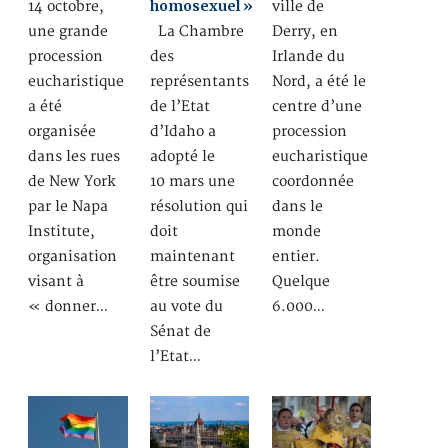
homosexuel »
14 octobre,
ville de
une grande
La Chambre
Derry, en
procession
des
Irlande du
eucharistique
représentants
Nord, a été le
a été
de l’Etat
centre d’une
organisée
d’Idaho a
procession
dans les rues
adopté le
eucharistique
de New York
10 mars une
coordonnée
par le Napa
résolution qui
dans le
Institute,
doit
monde
organisation
maintenant
entier.
visant à
être soumise
Quelque
« donner…
au vote du
6.000…
Sénat de
l’Etat…