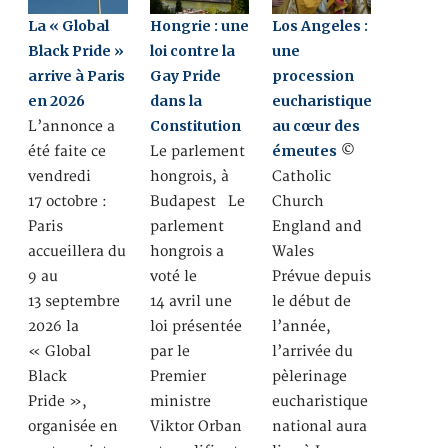
La « Global
Hongrie : une
Los Angeles :
Black Pride »
loi contre la
une
arrive à Paris
Gay Pride
procession
en 2026
dans la
eucharistique
Constitution
au cœur des
L’annonce a
émeutes
été faite ce
Le parlement
©
vendredi
hongrois, à
Catholic
17 octobre :
Budapest Le
Church
Paris
parlement
England and
accueillera du
hongrois a
Wales
9 au
voté le
Prévue depuis
13 septembre
14 avril une
le début de
2026 la
loi présentée
l’année,
« Global
par le
l’arrivée du
Black
Premier
pèlerinage
Pride »,
ministre
eucharistique
organisée en
Viktor Orban
national aura