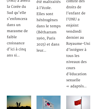
(FMI) a averti
comité des
été maltraités
la Corée du
droits de
à l’école.
Sud qu'elle
l’enfant de
Elles sont
s'enfoncera
l’ONU a
hétérogènes
dans un
enjoint
dans le temps
marasme de
vendredi
(Bétharram
faible
dernier au
1960, Paris
croissance
Royaume-Uni
2025) et dans
d'ici à cinq
d’intégrer à
leur…
ans si…
tous les
niveaux des
cours
d’éducation
sexuelle
« adaptés…