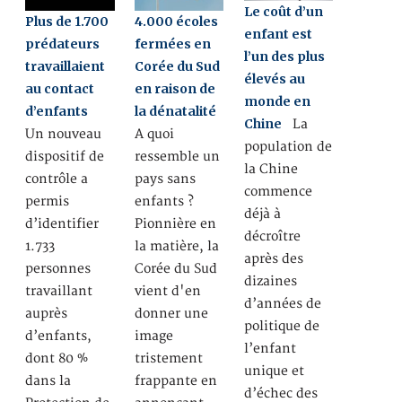
Le coût d’un
Plus de 1.700
4.000 écoles
enfant est
prédateurs
fermées en
l’un des plus
travaillaient
Corée du Sud
élevés au
au contact
en raison de
monde en
d’enfants
la dénatalité
Chine
La
Un nouveau
A quoi
population de
dispositif de
ressemble un
la Chine
contrôle a
pays sans
commence
permis
enfants ?
déjà à
d’identifier
Pionnière en
décroître
1.733
la matière, la
après des
personnes
Corée du Sud
dizaines
travaillant
vient d'en
d’années de
auprès
donner une
politique de
d’enfants,
image
l’enfant
dont 80 %
tristement
unique et
dans la
frappante en
d’échec des