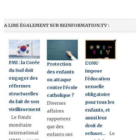
A LIRE ÉGALEMENT SUR REINFORMATION.TV :
FMI : la Corée
L’ONU
Protection
du Sud doit
impose
des enfants
engager des
l’éducation
ou attaque
réformes
sexuelle
contre l’école
structurelles
obligatoire
catholique ?
du fait de son
pour tous les
Diverses
vieillissement
enfants, et
affaires
Le Fonds
aussi leur
rapportent
monétaire
droit de
que des
international
refuser…
Le
enfants ont