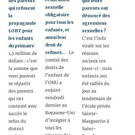
des parents
que leurs
sexuelle
qui refusent
parents ont
obligatoire
la
dénoncé des
pour tous les
propagande
agressions
enfants, et
LGBT pour
sexuelles ?
aussi leur
les enfants
C’est l’info
droit de
du primaire
virale sur les
refuser…
Le
1,5 million de
réseaux
comité des
dollars : c’est
sociaux ces
droits de
la somme que
jours-ci : trois
l’enfant de
vont pouvoir
enfants ont
l’ONU a
se répartir
été radiés du
enjoint
des parents
jour au
vendredi
qui ont
lendemain de
dernier au
contesté avec
l’école privée
Royaume-Uni
succès le
Sainte-
d’intégrer à
refus du
Marguerite à
tous les
district
Saint-