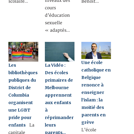
niveaux des
scolaire…
Benoît…
cours
d’éducation
sexuelle
« adaptés…
Une école
Les
La Vidéo :
catholique en
bibliothèques
Des écoles
Belgique
publiques du
primaires de
renonce à
District de
Melbourne
enseigner
Columbia
apprennent
l’islam : la
organisent
aux enfants
moitié des
une LGBT
à
parents en
pride pour
réprimander
grève
enfants
leurs
La
L’école
parents…
capitale