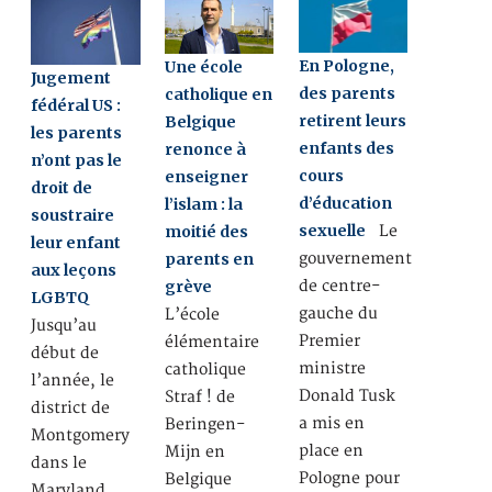
En Pologne,
Une école
Jugement
des parents
catholique en
fédéral US :
retirent leurs
Belgique
les parents
enfants des
renonce à
n’ont pas le
cours
enseigner
droit de
d’éducation
l’islam : la
soustraire
sexuelle
Le
moitié des
leur enfant
gouvernement
parents en
aux leçons
de centre-
grève
LGBTQ
gauche du
L’école
Jusqu’au
Premier
élémentaire
début de
ministre
catholique
l’année, le
Donald Tusk
Straf ! de
district de
a mis en
Beringen-
Montgomery
place en
Mijn en
dans le
Pologne pour
Belgique
Maryland