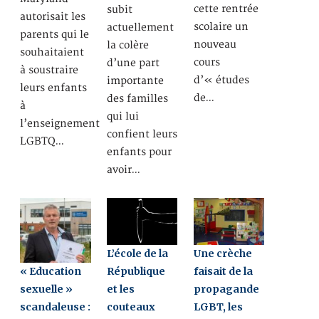
cette rentrée
subit
autorisait les
scolaire un
actuellement
parents qui le
nouveau
la colère
souhaitaient
cours
d’une part
à soustraire
d’« études
importante
leurs enfants
de…
des familles
à
qui lui
l’enseignement
confient leurs
LGBTQ…
enfants pour
avoir…
L’école de la
Une crèche
« Education
République
faisait de la
sexuelle »
et les
propagande
scandaleuse :
couteaux
LGBT, les