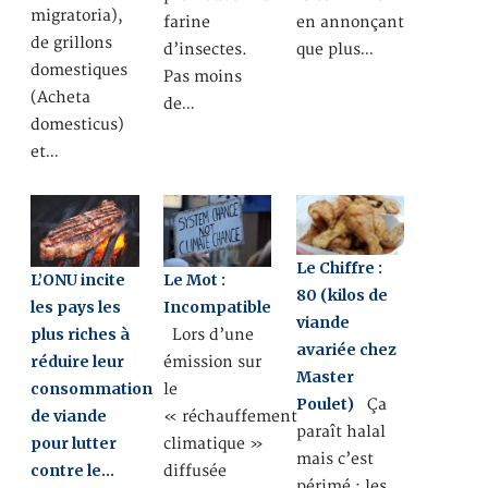
migratoria),
farine
en annonçant
de grillons
d’insectes.
que plus…
domestiques
Pas moins
(Acheta
de…
domesticus)
et…
Le Chiffre :
L’ONU incite
Le Mot :
80 (kilos de
les pays les
Incompatible
viande
plus riches à
Lors d’une
avariée chez
réduire leur
émission sur
Master
consommation
le
Poulet)
Ça
de viande
« réchauffement
paraît halal
pour lutter
climatique »
mais c’est
contre le…
diffusée
périmé : les