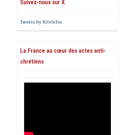
Suivez-nous sur X
Tweets by RitvInfos
La France au cœur des actes anti-
chrétiens