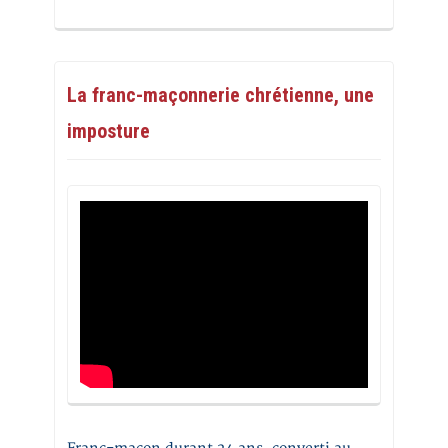
La franc-maçonnerie chrétienne, une
imposture