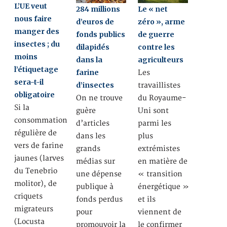
L’UE veut
284 millions
Le « net
nous faire
d’euros de
zéro », arme
manger des
fonds publics
de guerre
insectes ; du
dilapidés
contre les
moins
dans la
agriculteurs
l’étiquetage
farine
Les
sera-t-il
d’insectes
travaillistes
obligatoire
On ne trouve
du Royaume-
Si la
guère
Uni sont
consommation
d’articles
parmi les
régulière de
dans les
plus
vers de farine
grands
extrémistes
jaunes (larves
médias sur
en matière de
du Tenebrio
une dépense
« transition
molitor), de
publique à
énergétique »
criquets
fonds perdus
et ils
migrateurs
pour
viennent de
(Locusta
promouvoir la
le confirmer