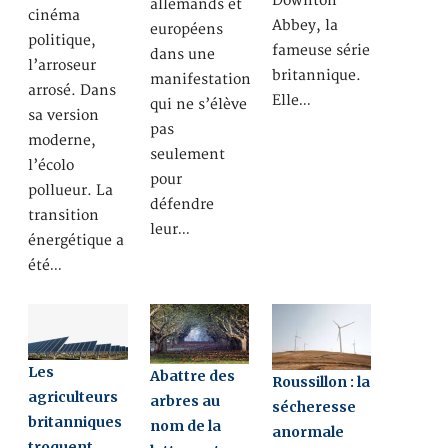
Downton
allemands et
cinéma
Abbey, la
européens
politique,
fameuse série
dans une
l’arroseur
britannique.
manifestation
arrosé. Dans
Elle…
qui ne s’élève
sa version
pas
moderne,
seulement
l’écolo
pour
pollueur. La
défendre
transition
leur…
énergétique a
été…
Les
Abattre des
Roussillon : la
agriculteurs
arbres au
sécheresse
britanniques
nom de la
anormale
troquent