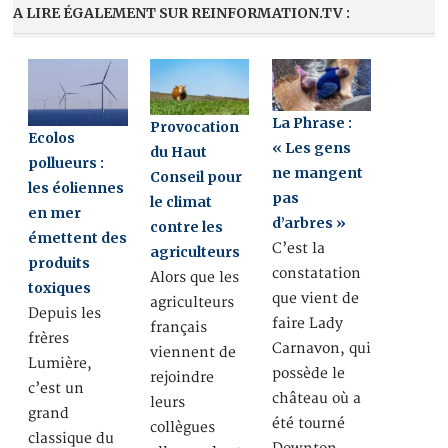
A LIRE ÉGALEMENT SUR REINFORMATION.TV :
La Phrase :
Provocation
Ecolos
« Les gens
du Haut
pollueurs :
ne mangent
Conseil pour
les éoliennes
pas
le climat
en mer
d’arbres »
contre les
émettent des
C’est la
agriculteurs
produits
constatation
Alors que les
toxiques
que vient de
agriculteurs
Depuis les
faire Lady
français
frères
Carnavon, qui
viennent de
Lumière,
possède le
rejoindre
c’est un
château où a
leurs
grand
été tourné
collègues
classique du