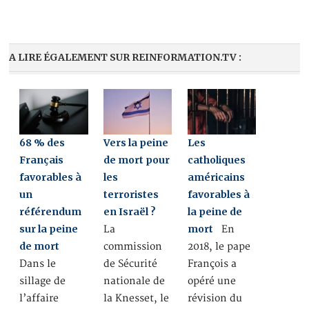
A LIRE ÉGALEMENT SUR REINFORMATION.TV :
68 % des
Vers la peine
Les
Français
de mort pour
catholiques
favorables à
les
américains
un
terroristes
favorables à
référendum
en Israël ?
la peine de
sur la peine
mort
La
En
de mort
commission
2018, le pape
Dans le
de Sécurité
François a
sillage de
nationale de
opéré une
l’affaire
la Knesset, le
révision du