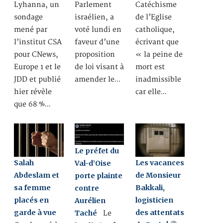
Lyhanna, un
Parlement
Catéchisme
sondage
israélien, a
de l’Eglise
mené par
voté lundi en
catholique,
l’institut CSA
faveur d’une
écrivant que
pour CNews,
proposition
« la peine de
Europe 1 et le
de loi visant à
mort est
JDD et publié
amender le…
inadmissible
hier révèle
car elle…
que 68 %…
Le préfet du
Salah
Les vacances
Val-d’Oise
Abdeslam et
de Monsieur
porte plainte
sa femme
Bakkali,
contre
placés en
logisticien
Aurélien
garde à vue
des attentats
Taché
Le