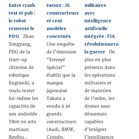
Entre crash
tueurs : 26
militaires
test et pub :
constructeurs
avec
le robot
et cent
intelligence
renverse le
modèles
artificielle
PDG
concernés
intégrée : l’IA
Zhao
révolutionnera
Tongyang,
Une enquête
la guerre
PDG de la
de l'émission
De
start-up
“Envoyé
plus en plus
chinoise de
Spécial”
présents dans
robotique
établit que la
les opérations
EngineAI, a
marque
militaires et
voulu tester
japonaise
de maintien
lui-même les
Takata a
de l’ordre, les
capacités de
vendu à 26
drones sont
son androïde
grands
désormais
T800 en arts
constructeurs
capables
martiaux.
(Audi, BMW,
d’intégrer
Revêtu…
Citroën,
l’intelligence