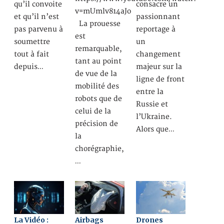
qu’il convoite
consacre un
v=mUmlv814aJo
et qu’il n’est
passionnant
La prouesse
pas parvenu à
reportage à
est
soumettre
un
remarquable,
tout à fait
changement
tant au point
depuis…
majeur sur la
de vue de la
ligne de front
mobilité des
entre la
robots que de
Russie et
celui de la
l’Ukraine.
précision de
Alors que…
la
chorégraphie,
…
La Vidéo :
Airbags
Drones