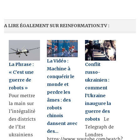
A LIRE ÉGALEMENT SUR REINFORMATION.TV :
La Vidéo :
La Phrase :
Conflit
Machine à
« C’est une
russo-
conquérir le
guerre de
ukrainien :
monde et
robots »
comment
perdre les
l’Ukraine
Pour mettre
âmes : des
inaugure la
la main sur
robots
guerre des
l’intégralité
chinois
robots
des districts
Le
dansent avec
de l’Est
Telegraph de
des…
ukrainiens
Londres
https://www.youtube.com/watch?