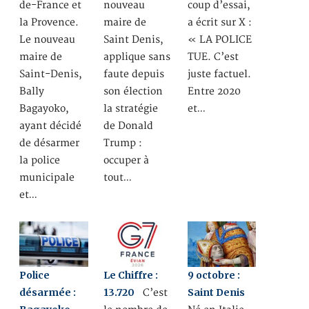
de-France et
nouveau
coup d’essai,
la Provence.
maire de
a écrit sur X :
Le nouveau
Saint Denis,
« LA POLICE
maire de
applique sans
TUE. C’est
Saint-Denis,
faute depuis
juste factuel.
Bally
son élection
Entre 2020
Bagayoko,
la stratégie
et…
ayant décidé
de Donald
de désarmer
Trump :
la police
occuper à
municipale
tout…
et…
Police
Le Chiffre :
9 octobre :
désarmée :
13.720
Saint Denis
C’est