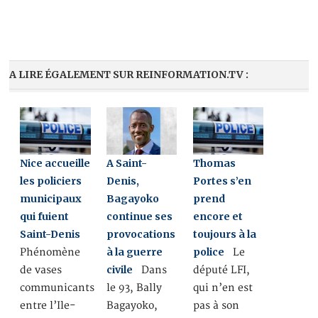
A LIRE ÉGALEMENT SUR REINFORMATION.TV :
Nice accueille
A Saint-
Thomas
les policiers
Denis,
Portes s’en
municipaux
Bagayoko
prend
qui fuient
continue ses
encore et
Saint-Denis
provocations
toujours à la
à la guerre
police
Phénomène
Le
civile
de vases
Dans
député LFI,
communicants
le 93, Bally
qui n’en est
entre l’Ile-
Bagayoko,
pas à son