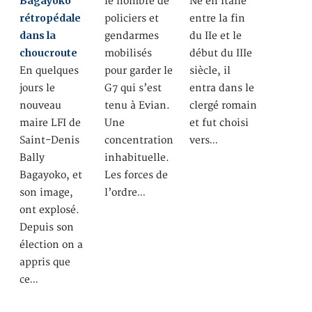
Bagayoko
le nombre de
Né en Italie
rétropédale
policiers et
entre la fin
dans la
gendarmes
du IIe et le
choucroute
mobilisés
début du IIIe
En quelques
pour garder le
siècle, il
jours le
G7 qui s’est
entra dans le
nouveau
tenu à Evian.
clergé romain
maire LFI de
Une
et fut choisi
Saint-Denis
concentration
vers…
Bally
inhabituelle.
Bagayoko, et
Les forces de
son image,
l’ordre…
ont explosé.
Depuis son
élection on a
appris que
ce…