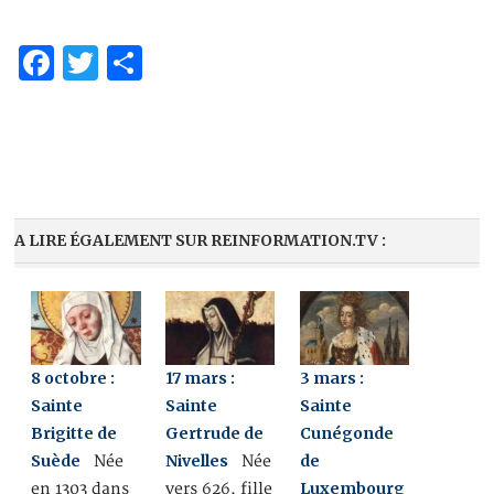
Facebook
Twitter
Partager
A LIRE ÉGALEMENT SUR REINFORMATION.TV :
8 octobre :
17 mars :
3 mars :
Sainte
Sainte
Sainte
Brigitte de
Gertrude de
Cunégonde
Suède
Nivelles
de
Née
Née
Luxembourg
en 1303 dans
vers 626, fille