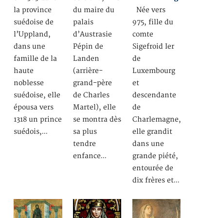
la province
du maire du
Née vers
suédoise de
palais
975, fille du
l’Uppland,
d’Austrasie
comte
dans une
Pépin de
Sigefroid Ier
famille de la
Landen
de
haute
(arrière-
Luxembourg
noblesse
grand-père
et
suédoise, elle
de Charles
descendante
épousa vers
Martel), elle
de
1318 un prince
se montra dès
Charlemagne,
suédois,…
sa plus
elle grandit
tendre
dans une
enfance…
grande piété,
entourée de
dix frères et…