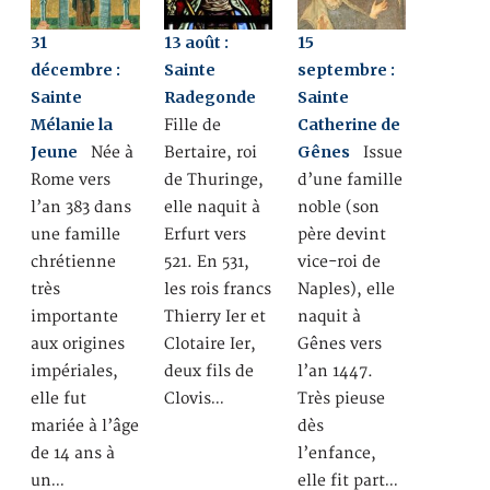
31
13 août :
15
décembre :
Sainte
septembre :
Sainte
Radegonde
Sainte
Mélanie la
Catherine de
Fille de
Jeune
Gênes
Née à
Bertaire, roi
Issue
Rome vers
de Thuringe,
d’une famille
l’an 383 dans
elle naquit à
noble (son
une famille
Erfurt vers
père devint
chrétienne
521. En 531,
vice-roi de
très
les rois francs
Naples), elle
importante
Thierry Ier et
naquit à
aux origines
Clotaire Ier,
Gênes vers
impériales,
deux fils de
l’an 1447.
elle fut
Clovis…
Très pieuse
mariée à l’âge
dès
de 14 ans à
l’enfance,
un…
elle fit part…