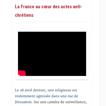
La France au cœur des actes anti-
chrétiens
Le 28 avril dernier, une religieuse est
violemment agressée dans une rue de
Jérusalem
. Sur une caméra de surveillance,