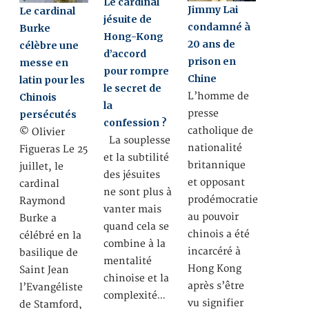
Le cardinal
Jimmy Lai
Le cardinal
jésuite de
condamné à
Burke
Hong-Kong
20 ans de
célèbre une
d’accord
prison en
messe en
pour rompre
Chine
latin pour les
le secret de
L’homme de
Chinois
la
presse
persécutés
confession ?
catholique de
© Olivier
La souplesse
nationalité
Figueras Le 25
et la subtilité
britannique
juillet, le
des jésuites
et opposant
cardinal
ne sont plus à
prodémocratie
Raymond
vanter mais
au pouvoir
Burke a
quand cela se
chinois a été
célébré en la
combine à la
incarcéré à
basilique de
mentalité
Hong Kong
Saint Jean
chinoise et la
après s’être
l’Evangéliste
complexité…
vu signifier
de Stamford,