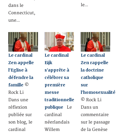
le…
dans le
Connecticut,
une…
Le cardinal
Le cardinal
Le cardinal
Zen appelle
Eijk
Zen rappelle
l’Eglise à
s’apprête à
la doctrine
défendre la
célébrer sa
catholique
famille
première
sur
©
messe
l’homosexualité
Rock Li
traditionnelle
Dans une
© Rock Li
publique
réflexion
Le
Dans un
publiée sur
cardinal
commentaire
son blog, le
néerlandais
sur le passage
cardinal
Willem
de la Genèse