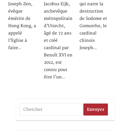
Joseph Zen,
Jacobus Eijk,
qui narre la
évêque
archevêque
destruction
émérite de
métropolitain
de Sodome et
Hong Kong, a
d’Utrecht,
Gomorrhe, le
appelé
âgé de 72 ans
cardinal
l’Eglise à
et créé
chinois
faire…
cardinal par
Joseph…
Benoît XVI en
2012, est
connu pour
être l’un…