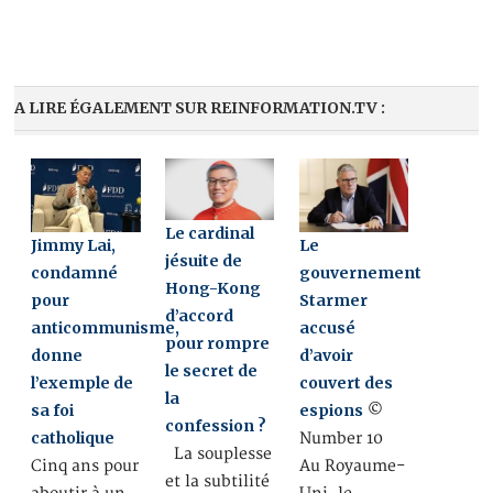
A LIRE ÉGALEMENT SUR REINFORMATION.TV :
Le cardinal
Jimmy Lai,
Le
jésuite de
condamné
gouvernement
Hong-Kong
pour
Starmer
d’accord
anticommunisme,
accusé
pour rompre
donne
d’avoir
le secret de
l’exemple de
couvert des
la
sa foi
espions
©
confession ?
catholique
Number 10
La souplesse
Cinq ans pour
Au Royaume-
et la subtilité