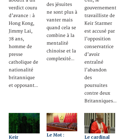
aboutir à un
Uni, le
des jésuites
verdict couru
gouvernement
ne sont plus à
d’avance : à
travailliste de
vanter mais
Hong Kong,
Keir Starmer
quand cela se
Jimmy Lai,
est accusé par
combine à la
78 ans,
l’opposition
mentalité
homme de
conservatrice
chinoise et la
presse
d’avoir
complexité…
catholique de
entraîné
nationalité
l’abandon
britannique
des
et opposant…
poursuites
contre deux
Britanniques…
Le Mot :
Keir
Le cardinal