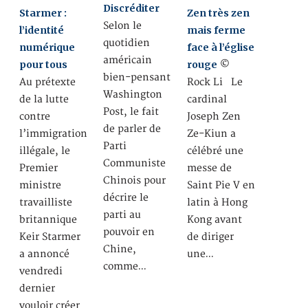
Discréditer
Starmer :
Zen très zen
Selon le
l’identité
mais ferme
quotidien
numérique
face à l’église
américain
pour tous
rouge
©
bien-pensant
Au prétexte
Rock Li Le
Washington
de la lutte
cardinal
Post, le fait
contre
Joseph Zen
de parler de
l’immigration
Ze-Kiun a
Parti
illégale, le
célébré une
Communiste
Premier
messe de
Chinois pour
ministre
Saint Pie V en
décrire le
travailliste
latin à Hong
parti au
britannique
Kong avant
pouvoir en
Keir Starmer
de diriger
Chine,
a annoncé
une…
comme…
vendredi
dernier
vouloir créer