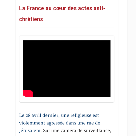
La France au cœur des actes anti-
chrétiens
Le 28 avril dernier, une religieuse est
violemment agressée dans une rue de
Jérusalem
. Sur une caméra de surveillance,