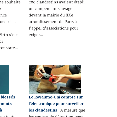
ne souhaite
200 clandestins avaient établi
0
un campement sauvage
ance
devant la mairie du XXe
orcer les
arrondissement de Paris à
l’appel d’associations pour
lrtn s’est
exiger…
ur
 constate…
 blessés
Le Royaume-Uni compte sur
ements
l’électronique pour surveiller
 à
les clandestins
A mesure que
e toute
les centres de détention pour