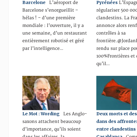
Barcelone
Pyrénées
L’aéroport de
L’Espag
Barcelone s’enorgueillit –
régulariser 500 00
hélas ! – d’une première
clandestins. La Fr
mondiale : l’ouverture, il y a
annonce alors renf
une semaine, d’un restaurant
contrôles à sa
entièrement robotisé et géré
frontière.@JordanF
par l’intelligence…
rendu sur place po
100%Frontières et
qu’il…
Le Mot : Wording
Deux morts et des
Les Anglo-
dans des affront
saxons attachent beaucoup
entre clandestins
d’importance, qu’ils soient
Casablanca
dans les affaires, la
Comm