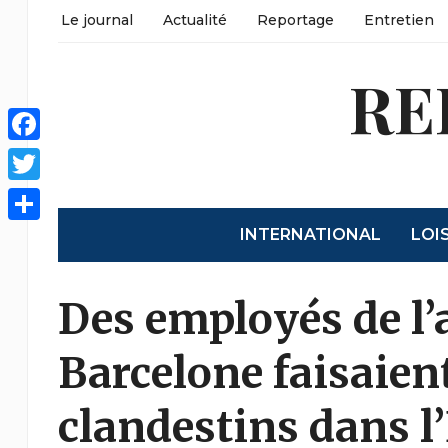
Le journal
Actualité
Reportage
Entretien
RE
Facebook
Twitter
INTERNATIONAL
LOI
Share
Des employés de l’
Barcelone faisaien
clandestins dans 