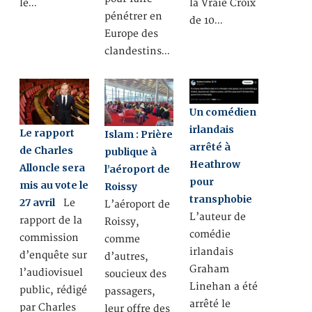
le…
la Vraie Croix
pénétrer en
de 10…
Europe des
clandestins…
Un comédien
irlandais
Le rapport
Islam : Prière
arrêté à
de Charles
publique à
Heathrow
Alloncle sera
l’aéroport de
pour
mis au vote le
Roissy
transphobie
27 avril
Le
L’aéroport de
L’auteur de
rapport de la
Roissy,
comédie
commission
comme
irlandais
d’enquête sur
d’autres,
Graham
l’audiovisuel
soucieux des
Linehan a été
public, rédigé
passagers,
arrêté le
par Charles
leur offre des