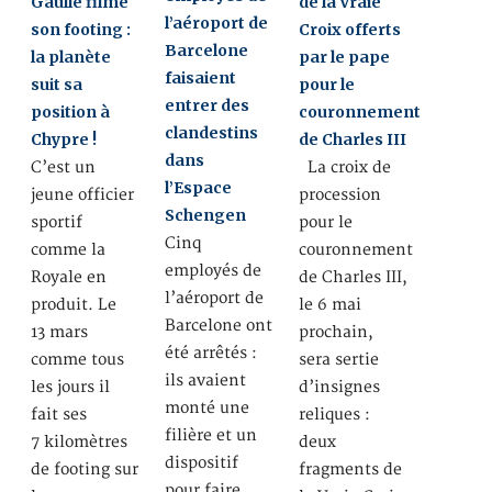
Gaulle filme
de la Vraie
l’aéroport de
son footing :
Croix offerts
Barcelone
la planète
par le pape
faisaient
suit sa
pour le
entrer des
position à
couronnement
clandestins
Chypre !
de Charles III
dans
C’est un
La croix de
l’Espace
jeune officier
procession
Schengen
sportif
pour le
Cinq
comme la
couronnement
employés de
Royale en
de Charles III,
l’aéroport de
produit. Le
le 6 mai
Barcelone ont
13 mars
prochain,
été arrêtés :
comme tous
sera sertie
ils avaient
les jours il
d’insignes
monté une
fait ses
reliques :
filière et un
7 kilomètres
deux
dispositif
de footing sur
fragments de
pour faire