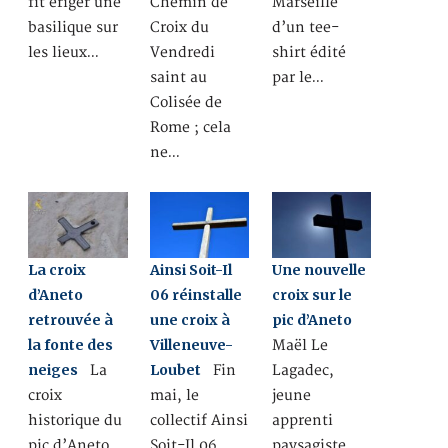
fit ériger une
Chemin de
Marseille
basilique sur
Croix du
d’un tee-
les lieux…
Vendredi
shirt édité
saint au
par le…
Colisée de
Rome ; cela
ne…
La croix
Ainsi Soit-Il
Une nouvelle
d’Aneto
06 réinstalle
croix sur le
retrouvée à
une croix à
pic d’Aneto
la fonte des
Villeneuve-
Maël Le
neiges
Loubet
La
Fin
Lagadec,
croix
mai, le
jeune
historique du
collectif Ainsi
apprenti
pic d’Aneto,
Soit-Il 06
paysagiste