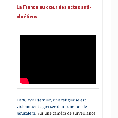
La France au cœur des actes anti-
chrétiens
Le 28 avril dernier, une religieuse est
violemment agressée dans une rue de
Jérusalem
. Sur une caméra de surveillance,