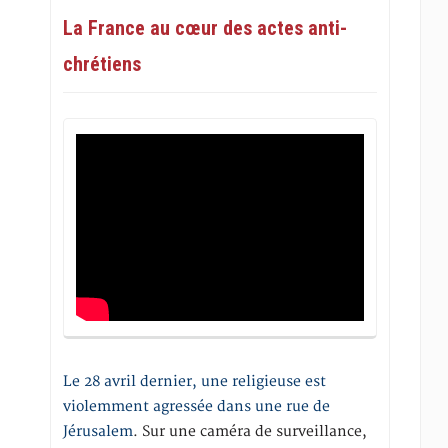
La France au cœur des actes anti-
chrétiens
Le 28 avril dernier, une religieuse est
violemment agressée dans une rue de
Jérusalem
. Sur une caméra de surveillance,