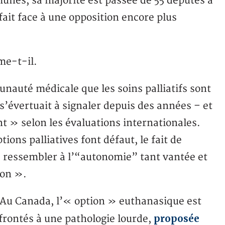
unes, sa majorité est passée de 55 députés à
fait face à une opposition encore plus
me-t-il.
unauté médicale que les soins palliatifs sont
 s’évertuait à signaler depuis des années – et
 » selon les évaluations internationales.
ions palliatives font défaut, le fait de
e ressembler à l’“autonomie” tant vantée et
ion ».
s. Au Canada, l’« option » euthanasique est
proposée
frontés à une pathologie lourde,