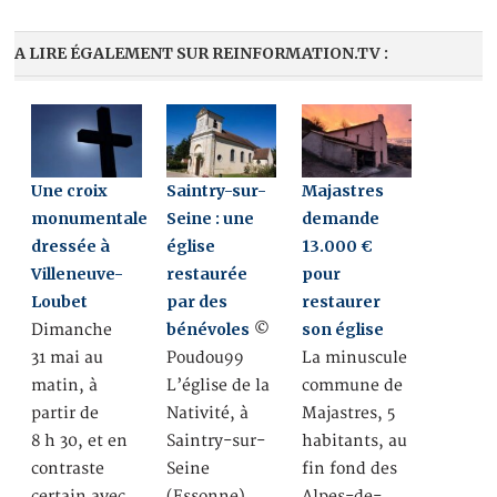
A LIRE ÉGALEMENT SUR REINFORMATION.TV :
Une croix
Saintry-sur-
Majastres
monumentale
Seine : une
demande
dressée à
église
13.000 €
Villeneuve-
restaurée
pour
Loubet
par des
restaurer
bénévoles
son église
Dimanche
©
31 mai au
Poudou99
La minuscule
matin, à
L’église de la
commune de
partir de
Nativité, à
Majastres, 5
8 h 30, et en
Saintry-sur-
habitants, au
contraste
Seine
fin fond des
certain avec
(Essonne),
Alpes-de-