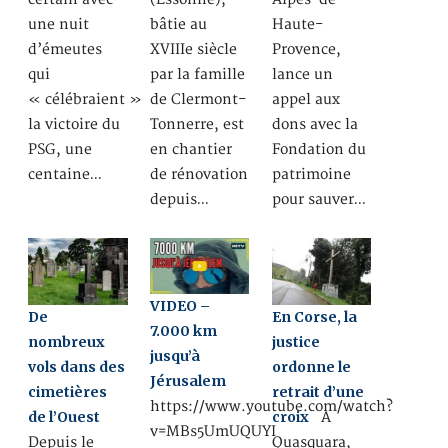
une nuit
bâtie au
Haute-
d’émeutes
XVIIIe siècle
Provence,
qui
par la famille
lance un
« célébraient »
de Clermont-
appel aux
la victoire du
Tonnerre, est
dons avec la
PSG, une
en chantier
Fondation du
centaine…
de rénovation
patrimoine
depuis…
pour sauver…
VIDEO –
De
En Corse, la
7.000 km
nombreux
justice
jusqu’à
vols dans des
ordonne le
Jérusalem
cimetières
retrait d’une
https://www.youtube.com/watch?
de l’Ouest
croix
A
v=MBs5UmUQUYI
Depuis le
Quasquara,